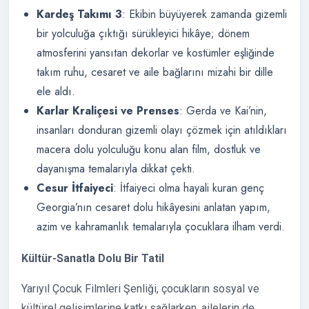
Kardeş Takımı 3
: Ekibin büyüyerek zamanda gizemli
bir yolculuğa çıktığı sürükleyici hikâye; dönem
atmosferini yansıtan dekorlar ve kostümler eşliğinde
takım ruhu, cesaret ve aile bağlarını mizahi bir dille
ele aldı.
Karlar Kraliçesi ve Prenses
: Gerda ve Kai’nin,
insanları donduran gizemli olayı çözmek için atıldıkları
macera dolu yolculuğu konu alan film, dostluk ve
dayanışma temalarıyla dikkat çekti.
Cesur İtfaiyeci
: İtfaiyeci olma hayali kuran genç
Georgia’nın cesaret dolu hikâyesini anlatan yapım,
azim ve kahramanlık temalarıyla çocuklara ilham verdi.
Kültür-Sanatla Dolu Bir Tatil
Yarıyıl Çocuk Filmleri Şenliği, çocukların sosyal ve
kültürel gelişimlerine katkı sağlarken, ailelerin de