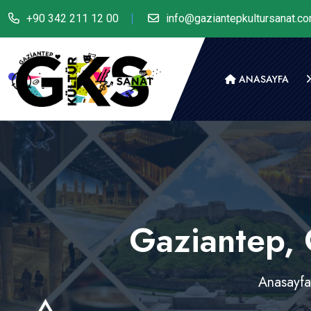
+90 342 211 12 00
info@gaziantepkultursanat.c
ANASAYFA
Gaziantep, 
Anasayfa