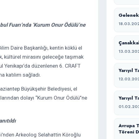
Geleneks
18.03.20
nbul Fuarı’nda ‘Kurum Onur Ödülü’ne
Çanakkal
lim Daire Başkanlığı, kentin köklü el
13.03.20
k, kültürel mirasını geleceğe taşımak
ul Yenikapı’da düzenlenen 6. CRAFT
Yarıyıl 
na katılım sağladı.
12.02.20
aziantep Büyükşehir Belediyesi, el
kılarından dolayı “Kurum Onur Ödülü”ne
Yarıyıl T
01.02.20
nıtıldı
Avrupa T
Töreni D
i’nden Arkeolog Selahattin Köroğlu