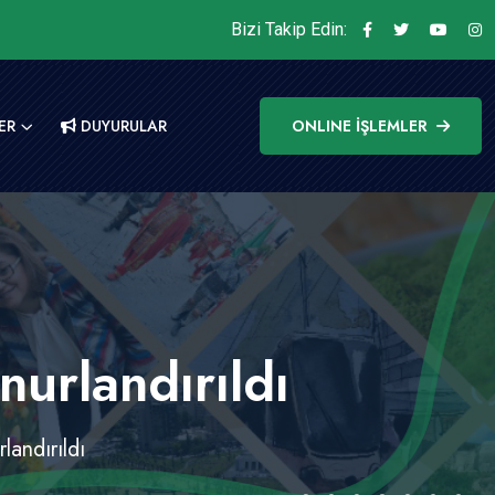
Bizi Takip Edin:
ER
DUYURULAR
ONLINE İŞLEMLER
urlandırıldı
andırıldı