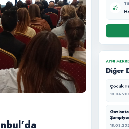
Tü
H
AYNI MERK
Diğer 
Çocuk Fil
13.04.20
Gaziante
Şampiyo
anbul’da
18.03.20