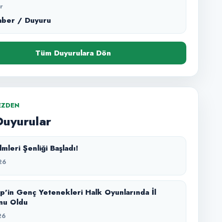
r
aber / Duyuru
Tüm Duyurulara Dön
EZDEN
Duyurular
mleri Şenliği Başladı!
26
p’in Genç Yetenekleri Halk Oyunlarında İl
nu Oldu
26