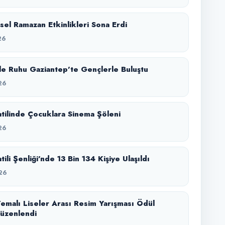
el Ramazan Etkinlikleri Sona Erdi
26
e Ruhu Gaziantep’te Gençlerle Buluştu
26
Tatilinde Çocuklara Sinema Şöleni
26
atili Şenliği’nde 13 Bin 134 Kişiye Ulaşıldı
26
emalı Liseler Arası Resim Yarışması Ödül
üzenlendi