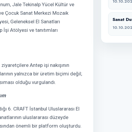
10.10.20
unum, Jale Tekinalp Yücel Kültür ve
 ve Çocuk Sanat Merkezi Mozaik
Sanat Duv
esi, Geleneksel El Sanatları
10.10.20
İşi Atölyesi ve tanıtımları
ziyaretçilere Antep işi nakışının
arının yalnızca bir üretim biçimi değil;
ansıması olduğu vurgulandı.
tım
ığı 6. CRAFT İstanbul Uluslararası El
anatlarının uluslararası düzeyde
çısından önemli bir platform oluşturdu.