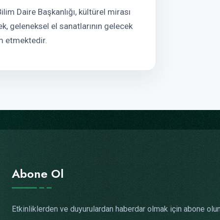
lim Daire Başkanlığı, kültürel mirası
, geleneksel el sanatlarının gelecek
m etmektedir.
Abone Ol
Etkinliklerden ve duyurulardan haberdar olmak için abone olun