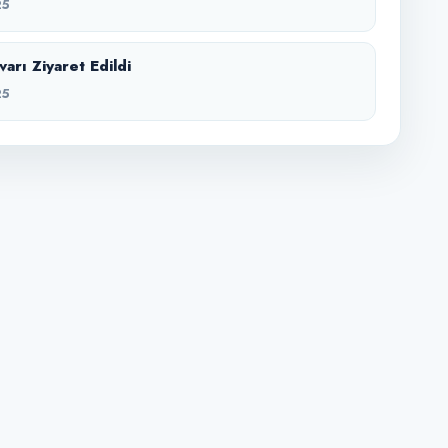
25
arı Ziyaret Edildi
25