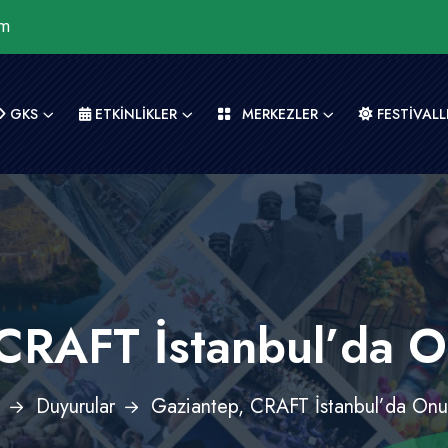
om
GKS
ETKİNLİKLER
MERKEZLER
FESTİVALL
CRAFT İstanbul’da On
Duyurular
Gaziantep, CRAFT İstanbul’da Onurl