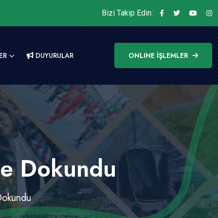
Bizi Takip Edin:
ER
DUYURULAR
ONLINE İŞLEMLER
ere Dokundu
 Dokundu