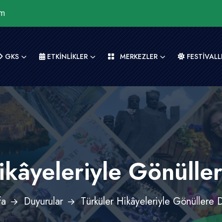
om
GKS
ETKİNLİKLER
MERKEZLER
FESTİVALL
ikâyeleriyle Gönüll
fa
Duyurular
Türküler Hikâyeleriyle Gönüllere