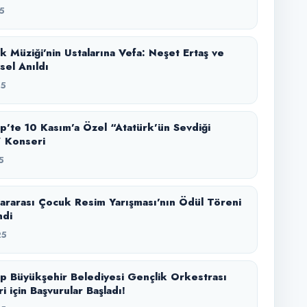
5
k Müziği’nin Ustalarına Vefa: Neşet Ertaş ve
sel Anıldı
25
p’te 10 Kasım’a Özel “Atatürk’ün Sevdiği
” Konseri
5
lararası Çocuk Resim Yarışması’nın Ödül Töreni
ndi
25
p Büyükşehir Belediyesi Gençlik Orkestrası
i için Başvurular Başladı!