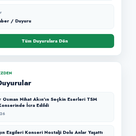
r
aber / Duyuru
Tüm Duyurulara Dön
EZDEN
Duyurular
 Osman Nihat Akın’ın Seçkin Eserleri TSM
onserinde İcra Edildi
026
ın Ezgileri Konseri Nostalji Dolu Anlar Yaşattı