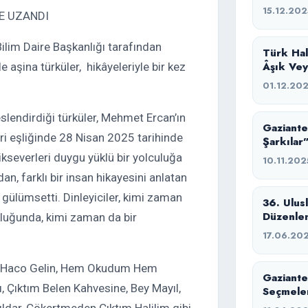
15.12.202
E UZANDI
ilim Daire Başkanlığı tarafından
Türk Hal
Âşık Vey
 aşina türküler, hikâyeleriyle bir kez
01.12.20
eslendirdiği türküler, Mehmet Ercan’ın
Gaziante
i eşliğinde 28 Nisan 2025 tarihinde
Şarkılar
kseverleri duygu yüklü bir yolculuğa
10.11.202
an, farklı bir insan hikayesini anlatan
gülümsetti. Dinleyiciler, kimi zaman
36. Ulus
Düzenle
ukluğunda, kimi zaman da bir
17.06.20
ban, Haco Gelin, Hem Okudum Hem
Gaziante
 Çıktım Belen Kahvesine, Bey Mayıl,
Seçmeler
ldar, Çökertmeden Çıktım Halilim gibi