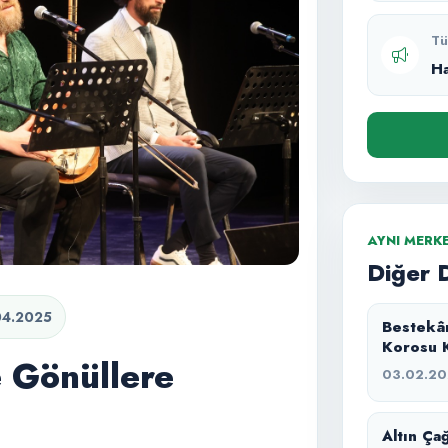
Tü
H
AYNI MERK
Diğer 
04.2025
Bestekâr
Korosu K
e Gönüllere
03.02.2
Altın Çağ