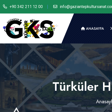
+90 342 211 12 00
info@gaziantepkultursanat.c
ANASAYFA
Türküler H
Anasay