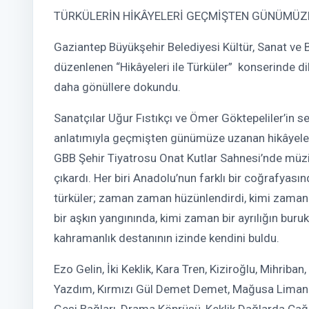
TÜRKÜLERİN HİKÂYELERİ GEÇMİŞTEN GÜNÜMÜZ
Gaziantep Büyükşehir Belediyesi Kültür, Sanat ve B
düzenlenen “Hikâyeleri ile Türküler” konserinde dile
daha gönüllere dokundu.
Sanatçılar Uğur Fıstıkçı ve Ömer Göktepeliler’in s
anlatımıyla geçmişten günümüze uzanan hikâyeler
GBB Şehir Tiyatrosu Onat Kutlar Sahnesi’nde müzi
çıkardı. Her biri Anadolu’nun farklı bir coğrafyasınd
türküler; zaman zaman hüzünlendirdi, kimi zaman 
bir aşkın yangınında, kimi zaman bir ayrılığın bur
kahramanlık destanının izinde kendini buldu.
Ezo Gelin, İki Keklik, Kara Tren, Kiziroğlu, Mihri
Yazdım, Kırmızı Gül Demet Demet, Mağusa Limanı,
Gesi Bağları, Drama Köprüsü, Keklik Dağlarda Çağı