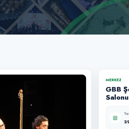
MERKEZ
GBB Şe
Salonu
Ya
2