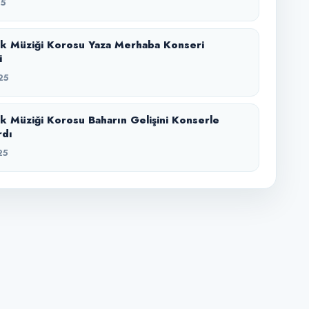
25
k Müziği Korosu Yaza Merhaba Konseri
i
25
k Müziği Korosu Baharın Gelişini Konserle
rdı
25