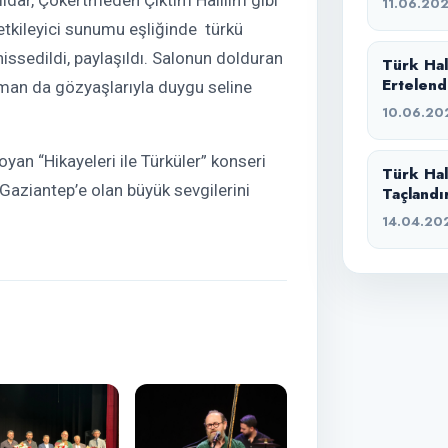
11.06.20
tkileyici sunumu eşliğinde türkü
issedildi, paylaşıldı. Salonun dolduran
Türk Hal
Ertelend
zaman da gözyaşlarıyla duygu seline
10.06.20
oyan “Hikayeleri ile Türküler” konseri
Türk Hal
 Gaziantep’e olan büyük sevgilerini
Taçlandı
14.04.20