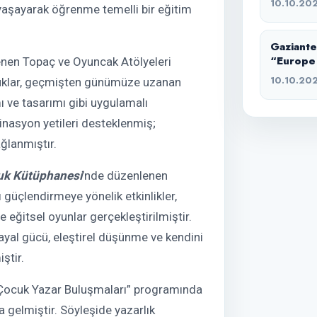
10.10.20
yaşayarak öğrenme temelli bir eğitim
Gaziante
“Europe
enen Topaç ve Oyuncak Atölyeleri
10.10.20
ocuklar, geçmişten günümüze uzanan
 ve tasarımı gibi uygulamalı
dinasyon yetileri desteklenmiş;
ğlanmıştır.
uk Kütüphanesi
’nde düzenlenen
güçlendirmeye yönelik etkinlikler,
e eğitsel oyunlar gerçekleştirilmiştir.
 hayal gücü, eleştirel düşünme ve kendini
ştir.
Çocuk Yazar Buluşmaları” programında
a gelmiştir. Söyleşide yazarlık