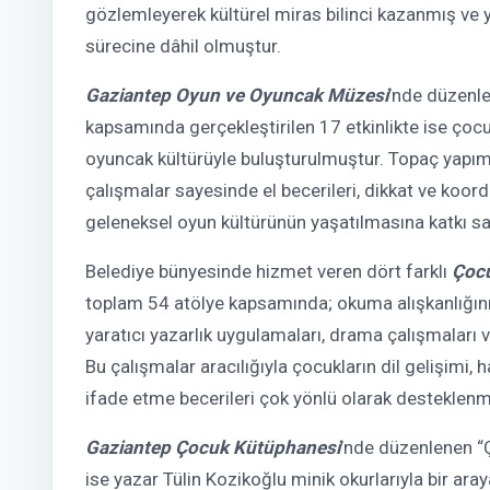
gözlemleyerek kültürel miras bilinci kazanmış ve 
sürecine dâhil olmuştur.
Gaziantep Oyun ve Oyuncak Müzesi
’nde düzenl
kapsamında gerçekleştirilen 17 etkinlikte ise ç
oyuncak kültürüyle buluşturulmuştur. Topaç yapımı
çalışmalar sayesinde el becerileri, dikkat ve koor
geleneksel oyun kültürünün yaşatılmasına katkı sa
Belediye bünyesinde hizmet veren dört farklı
Çoc
toplam 54 atölye kapsamında; okuma alışkanlığını 
yaratıcı yazarlık uygulamaları, drama çalışmaları v
Bu çalışmalar aracılığıyla çocukların dil gelişimi,
ifade etme becerileri çok yönlü olarak desteklenmi
Gaziantep Çocuk Kütüphanesi
’nde düzenlenen “
ise yazar Tülin Kozikoğlu minik okurlarıyla bir aray