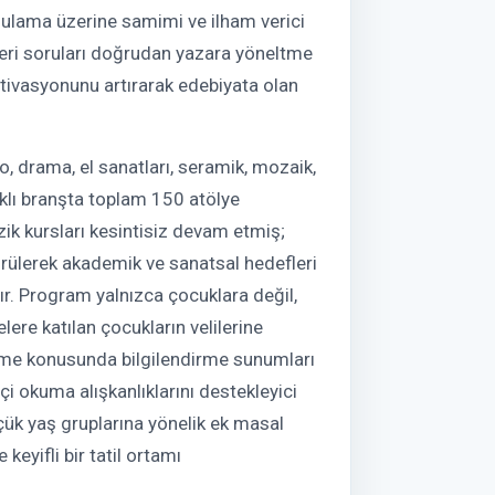
gulama üzerine samimi ve ilham verici
kleri soruları doğrudan yazara yöneltme
ivasyonunu artırarak edebiyata olan
, drama, el sanatları, seramik, mozaik,
klı branşta toplam 150 atölye
üzik kursları kesintisiz devam etmiş;
ürülerek akademik ve sanatsal hedefleri
tır. Program yalnızca çocuklara değil,
elere katılan çocukların velilerine
enme konusunda bilgilendirme sunumları
çi okuma alışkanlıklarını destekleyici
çük yaş gruplarına yönelik ek masal
 keyifli bir tatil ortamı