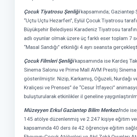
Çocuk Tiyatrosu Şenliği
kapsamında; Gaziantep Ş
“Uçtu Uçtu Hezarfen”, Eylül Çocuk Tiyatrosu tara
Büyükşehir Belediyesi Karadeniz Tiyatrosu tarafın
adlı oyunlar olmak üzere üç farklı eser toplam 7 s
“Masal Sandığı” etkinliği 4 ayrı seansta gerçekleşti
Çocuk Filmleri Şenliği
kapsamında ise Kardeş Tak
Sinema Salonu ve Prime Mall AVM Prestij Sinema
gösterilmiştir. Nizip, Karkamış, Oğuzeli, Nurdağı ve
Kraliçesi ve Prenses” ile “Cesur İtfayeci” animasy
buluşturularak etkinlikler il geneline yaygınlaştırılm
Müzeyyen Erkul Gaziantep Bilim Merkezi
’nde is
145 atölye düzenlenmiş ve 2.247 kişiye eğitim ve
kapsamında 40 ders ile 42 öğrenciye eğitim sağlan
Ebeveyn-Çocuk Atölyeleri ve Akıl Zekâ Oyunları At