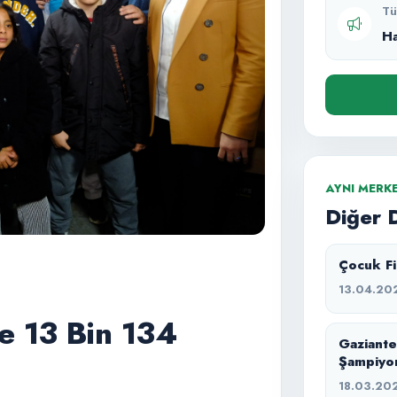
Tü
H
AYNI MERK
Diğer 
Çocuk Fil
13.04.20
nde 13 Bin 134
Gaziante
Şampiyo
18.03.20