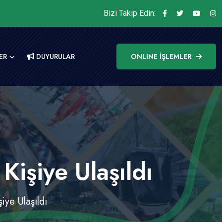
Bizi Takip Edin:
ER
DUYURULAR
ONLINE İŞLEMLER
 Kişiye Ulaşıldı
şiye Ulaşıldı