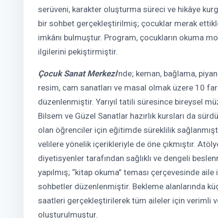
serüveni, karakter oluşturma süreci ve hikâye kur
bir sohbet gerçekleştirilmiş; çocuklar merak etti
imkânı bulmuştur. Program, çocukların okuma mot
ilgilerini pekiştirmiştir.
Çocuk Sanat Merkezi
’nde; keman, bağlama, piyano
resim, cam sanatları ve masal olmak üzere 10 far
düzenlenmiştir. Yarıyıl tatili süresince bireysel m
Bilsem ve Güzel Sanatlar hazırlık kursları da sürd
olan öğrenciler için eğitimde süreklilik sağlanmış
velilere yönelik içerikleriyle de öne çıkmıştır. Atöly
diyetisyenler tarafından sağlıklı ve dengeli besl
yapılmış; “kitap okuma” teması çerçevesinde aile i
sohbetler düzenlenmiştir. Bekleme alanlarında kü
saatleri gerçekleştirilerek tüm aileler için verimli ve
oluşturulmuştur.