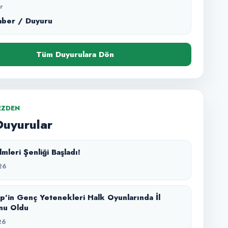
r
aber / Duyuru
Tüm Duyurulara Dön
EZDEN
Duyurular
mleri Şenliği Başladı!
26
p’in Genç Yetenekleri Halk Oyunlarında İl
nu Oldu
26