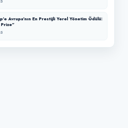
25
p’e Avrupa’nın En Prestijli Yerel Yönetim Ödülü:
 Prize”
25