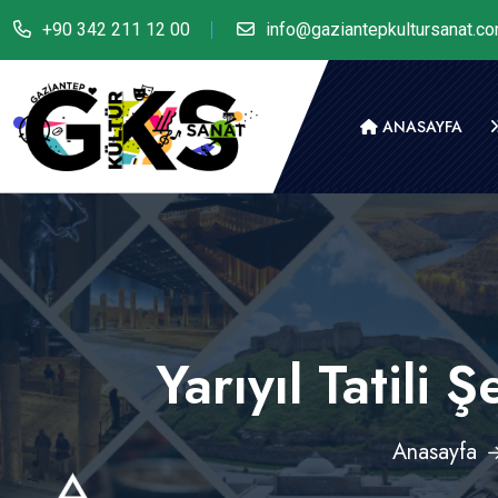
+90 342 211 12 00
info@gaziantepkultursanat.c
ANASAYFA
Yarıyıl Tatili 
Anasayfa