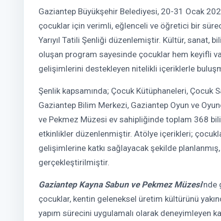
Gaziantep Büyükşehir Belediyesi, 20-31 Ocak 2026 ta
çocuklar için verimli, eğlenceli ve öğretici bir s
Yarıyıl Tatili Şenliği düzenlemiştir. Kültür, sanat, b
oluşan program sayesinde çocuklar hem keyifli v
gelişimlerini destekleyen nitelikli içeriklerle buluş
Şenlik kapsamında; Çocuk Kütüphaneleri, Çocuk S
Gaziantep Bilim Merkezi, Gaziantep Oyun ve Oyu
ve Pekmez Müzesi ev sahipliğinde toplam 368 bilim
etkinlikler düzenlenmiştir. Atölye içerikleri; çocukl
gelişimlerine katkı sağlayacak şekilde planlanmış,
gerçekleştirilmiştir.
Gaziantep Kayna Sabun ve Pekmez Müzesi
’nde 
çocuklar, kentin geleneksel üretim kültürünü yakı
yapım sürecini uygulamalı olarak deneyimleyen kat