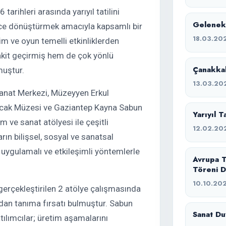
rihleri arasında yarıyıl tatilini
Geleneks
ürece dönüştürmek amacıyla kapsamlı bir
18.03.20
ilim ve oyun temelli etkinliklerden
akit geçirmiş hem de çok yönlü
Çanakkal
muştur.
13.03.20
anat Merkezi, Müzeyyen Erkul
ncak Müzesi ve Gaziantep Kayna Sabun
Yarıyıl 
 ve sanat atölyesi ile çeşitli
12.02.20
arın bilişsel, sosyal ve sanatsal
 uygulamalı ve etkileşimli yöntemlerle
Avrupa T
Töreni D
10.10.20
gerçekleştirilen 2 atölye çalışmasında
ndan tanıma fırsatı bulmuştur. Sabun
Sanat Duv
ılımcılar; üretim aşamalarını