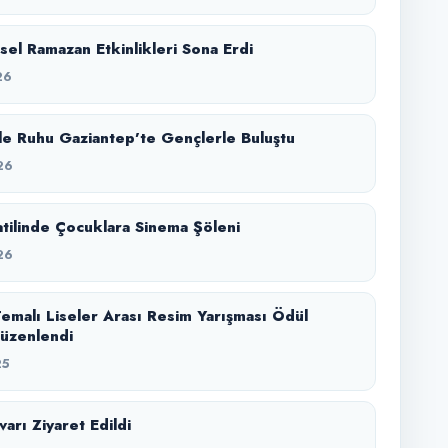
el Ramazan Etkinlikleri Sona Erdi
26
e Ruhu Gaziantep’te Gençlerle Buluştu
26
Tatilinde Çocuklara Sinema Şöleni
26
emalı Liseler Arası Resim Yarışması Ödül
üzenlendi
25
arı Ziyaret Edildi