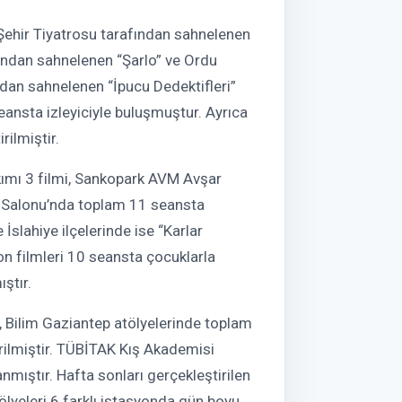
ehir Tiyatrosu tarafından sahnelenen
fından sahnelenen “Şarlo” ve Ordu
dan sahnelenen “İpucu Dedektifleri”
eansta izleyiciyle buluşmuştur. Ayrıca
rilmiştir.
ımı 3 filmi, Sankopark AVM Avşar
 Salonu’nda toplam 11 seansta
 İslahiye ilçelerinde ise “Karlar
on filmleri 10 seansta çocuklarla
ıştır.
e, Bilim Gaziantep atölyelerinde toplam
rilmiştir. TÜBİTAK Kış Akademisi
mıştır. Hafta sonları gerçekleştirilen
ölyeleri 6 farklı istasyonda gün boyu