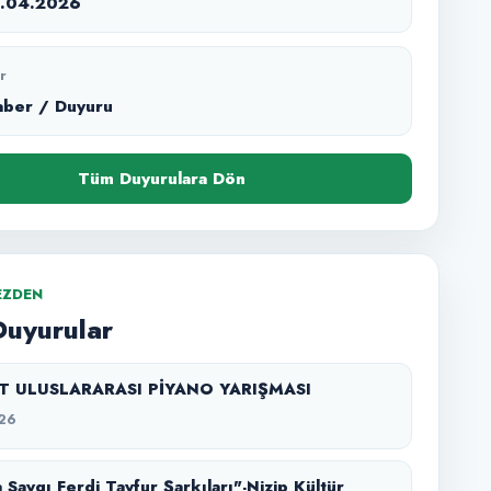
2.04.2026
r
aber / Duyuru
Tüm Duyurulara Dön
EZDEN
Duyurular
SZT ULUSLARARASI PİYANO YARIŞMASI
26
 Saygı Ferdi Tayfur Şarkıları"-Nizip Kültür