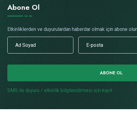
Abone Ol
Etkinliklerden ve duyurulardan haberdar olmak için abone olun
ABONE OL
SMS ile duyuru / etkinlik bilgilendirmesi için kayıt
.