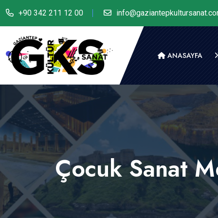
+90 342 211 12 00
info@gaziantepkultursanat.c
ANASAYFA
Çocuk Sanat 