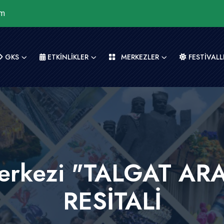
om
GKS
ETKİNLİKLER
MERKEZLER
FESTİVALL
Merkezi "TALGAT A
RESİTALİ