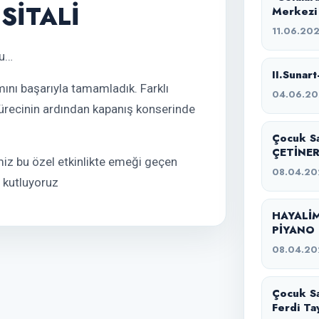
SİTALİ
Merkezi
11.06.20
nu…
II.Sunart
mını başarıyla tamamladık. Farklı
04.06.2
sürecinin ardından kapanış konserinde
Çocuk S
ÇETİNER
imiz bu özel etkinlikte emeği geçen
08.04.20
n kutluyoruz
HAYALİM
PİYANO 
08.04.20
Çocuk Sa
Ferdi Ta