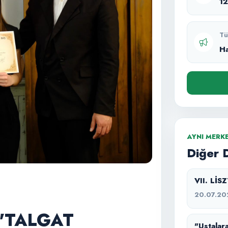
1
Tü
H
AYNI MERK
Diğer 
VII. Lİ
20.07.20
 "TALGAT
"Ustalara