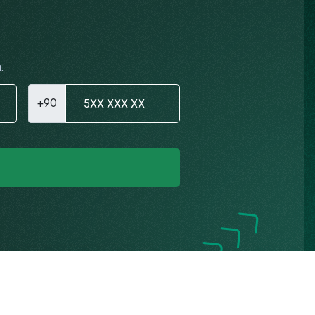
.
+90
Gizlilik Politikası
K.V.K.K. Aydınlatma Metni