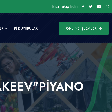
Bizi Takip Edin:
ER
DUYURULAR
ONLINE İŞLEMLER
RAKEEV"PİYANO