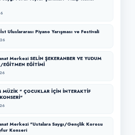
26
-İst Uluslararası Piyano Yarışması ve Festivali
026
anat Merkezi SELİN ŞEKERANBER VE YUDUM
/EĞİTMEN EĞİTİMİ
26
 MÜZİK " ÇOCUKLAR İÇİN İNTERAKTİF
KONSERİ"
26
nat Merkezi "Ustalara Saygı/Gençlik Korosu
yfur Konseri