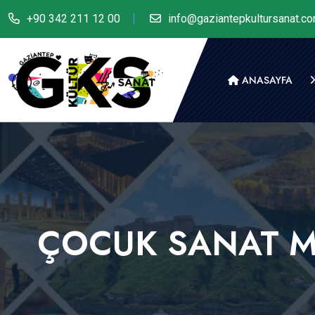
+90 342 211 12 00
info@gaziantepkultursanat.c
ANASAYFA
ÇOCUK SANAT M