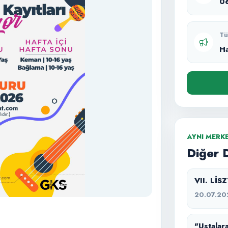
0
Tü
H
AYNI MERK
Diğer 
VII. Lİ
20.07.20
"Ustalara