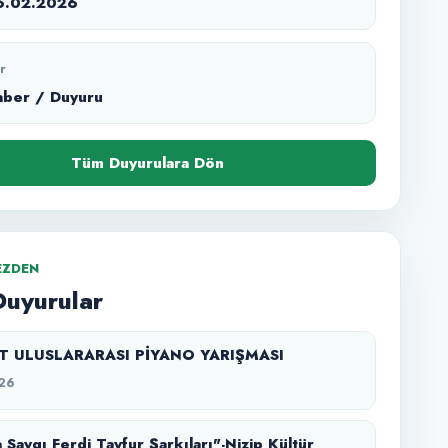
6.02.2026
r
aber / Duyuru
Tüm Duyurulara Dön
EZDEN
Duyurular
SZT ULUSLARARASI PİYANO YARIŞMASI
26
 Saygı Ferdi Tayfur Şarkıları"-Nizip Kültür