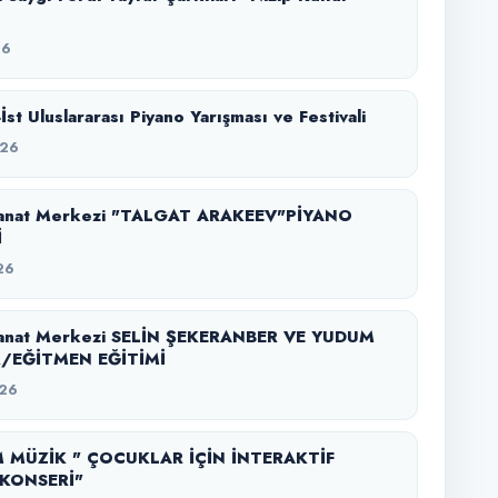
26
-İst Uluslararası Piyano Yarışması ve Festivali
026
anat Merkezi "TALGAT ARAKEEV"PİYANO
İ
26
anat Merkezi SELİN ŞEKERANBER VE YUDUM
/EĞİTMEN EĞİTİMİ
26
 MÜZİK " ÇOCUKLAR İÇİN İNTERAKTİF
KONSERİ"