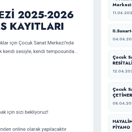
Merkezi
Zİ 2025-2026
11.06.20
S KAYITLARI
II.Sunart
04.06.2
uklar için Çocuk Sanat Merkezi'nde
uk kendi sesiyle, kendi temposunda…
Çocuk S
RESİTAL
12.04.20
Çocuk S
ÇETİNER
08.04.20
k için sizi bekliyoruz!
HAYALİM
PİYANO 
den online olarak yapılacaktır.