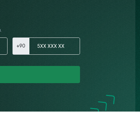
.
+90
Gizlilik Politikası
K.V.K.K. Aydınlatma Metni