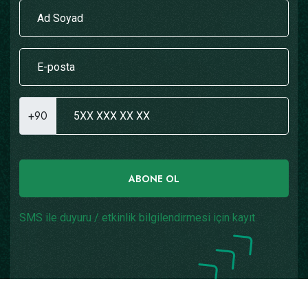
+90
ABONE OL
SMS ile duyuru / etkinlik bilgilendirmesi için kayıt
Copyright © 2026
Yazılım: Teknogaraj
Tüm Hakları