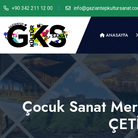
+90 342 211 12 00
info@gaziantepkultursanat.c
ANASAYFA
Çocuk Sanat Me
ÇET