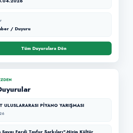
8.04.2026
r
aber / Duyuru
Tüm Duyurulara Dön
EZDEN
Duyurular
SZT ULUSLARARASI PİYANO YARIŞMASI
26
 Saygı Ferdi Tayfur Şarkıları"-Nizip Kültür