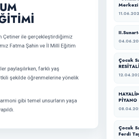
DUM
Merkezi
11.06.20
ĞİTİMİ
II.Sunart
Çetiner ile gerçekleştirdiğimiz
04.06.2
ız Fatma Şahin ve İl Millî Eğitim
Çocuk S
RESİTAL
 paylaşılırken, farklı yaş
12.04.20
etkili şekilde öğrenmelerine yönelik
HAYALİM
PİYANO 
 armoni gibi temel unsurların yaşa
08.04.20
apıldı.
Çocuk Sa
Ferdi Ta