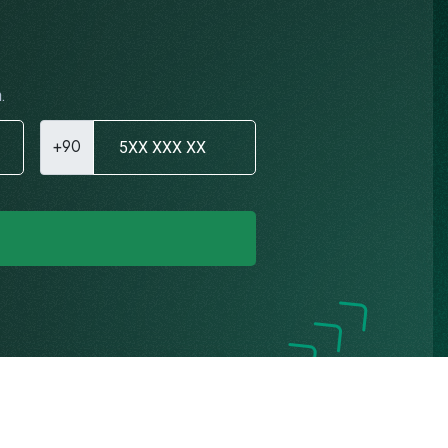
.
+90
Gizlilik Politikası
K.V.K.K. Aydınlatma Metni