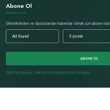
Abone Ol
Etkinliklerden ve duyurulardan haberdar olmak için abone olun
ABONE OL
SMS ile duyuru / etkinlik bilgilendirmesi için kayıt
.