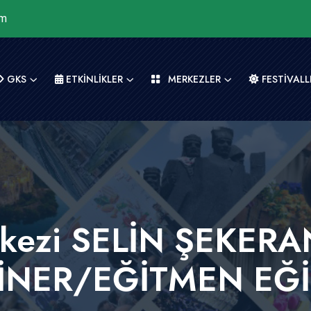
om
GKS
ETKİNLİKLER
MERKEZLER
FESTİVALL
rkezi SELİN ŞEKE
İNER/EĞİTMEN EĞİ