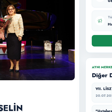
0
Tü
H
AYNI MERK
Diğer 
VII. Lİ
20.07.20
SELİN
"Ustalara