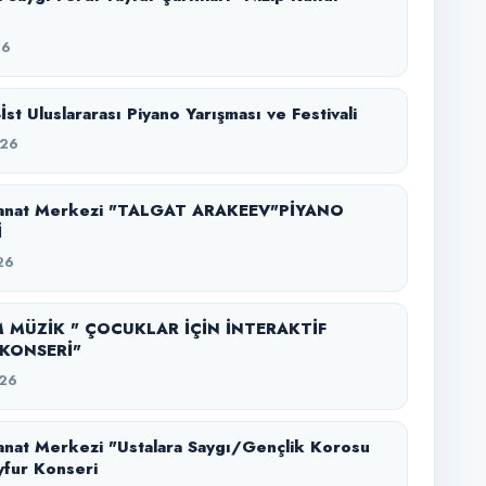
26
-İst Uluslararası Piyano Yarışması ve Festivali
026
anat Merkezi "TALGAT ARAKEEV"PİYANO
İ
26
 MÜZİK " ÇOCUKLAR İÇİN İNTERAKTİF
KONSERİ"
26
nat Merkezi "Ustalara Saygı/Gençlik Korosu
yfur Konseri