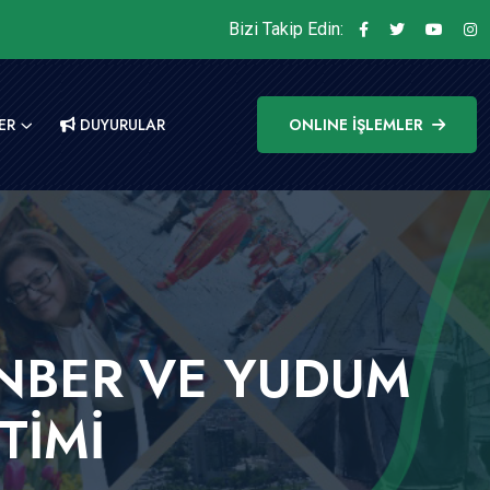
Bizi Takip Edin:
ER
DUYURULAR
ONLINE İŞLEMLER
RANBER VE YUDUM
TİMİ