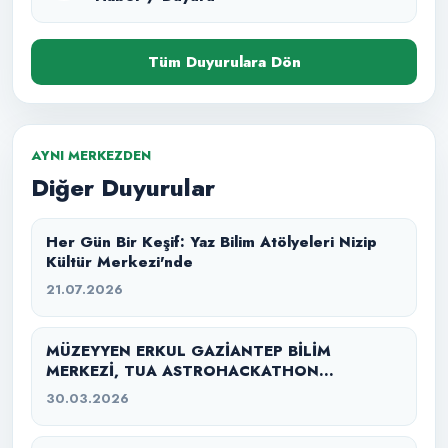
Tüm Duyurulara Dön
AYNI MERKEZDEN
Diğer Duyurular
Her Gün Bir Keşif: Yaz Bilim Atölyeleri Nizip
Kültür Merkezi'nde
21.07.2026
MÜZEYYEN ERKUL GAZİANTEP BİLİM
MERKEZİ, TUA ASTROHACKATHON
GAZİANTEP 2026’YA EV SAHİPLİĞİ YAPTI
30.03.2026