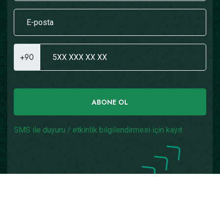
+90
ABONE OL
SMS ile duyuru / etkinlik bilgilendirmesi için kayıt
Copyright © 2026
Yazılım: Teknogaraj
Tüm Hakları
Saklıdır.