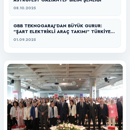
ASTROFEST GAZİANTEP BİLİM ŞENLİĞİ
08.10.2025
GBB TEKNOGARAJ’DAN BÜYÜK GURUR:
“ŞART ELEKTRİKLİ ARAÇ TAKIMI” TÜRKİYE
ŞAMPİYONU
01.09.2025