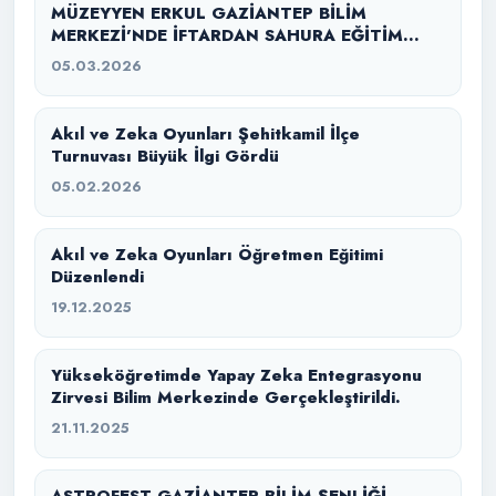
MÜZEYYEN ERKUL GAZİANTEP BİLİM
MERKEZİ’NDE İFTARDAN SAHURA EĞİTİM
SEFERBERLİĞİ
05.03.2026
Akıl ve Zeka Oyunları Şehitkamil İlçe
Turnuvası Büyük İlgi Gördü
05.02.2026
Akıl ve Zeka Oyunları Öğretmen Eğitimi
Düzenlendi
19.12.2025
Yükseköğretimde Yapay Zeka Entegrasyonu
Zirvesi Bilim Merkezinde Gerçekleştirildi.
21.11.2025