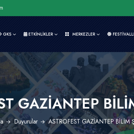
om
GKS
ETKİNLİKLER
MERKEZLER
FESTİVALL
T GAZİANTEP BİLİ
fa
Duyurular
ASTROFEST GAZİANTEP BİLİM 