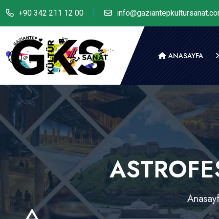
+90 342 211 12 00
info@gaziantepkultursanat.c
ANASAYFA
ASTROFES
Anasay