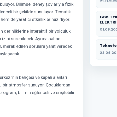
21.11.202
buluyor. Bilimsel deney şovlarıyla fizik,
lenceli bir şekilde sunuluyor. Tematik
GBB TE
hem de yaratıcı etkinlikler hazırlıyor.
ELEKTRİ
01.09.20
 derinliklerine interaktif bir yolculuk
 izini sürebilecek. Ayrıca sahne
Teknofes
r, merak edilen sorulara yanıt verecek
23.06.20
 paylaşacak.
kezi’nin bahçesi ve kapalı alanları
olu bir atmosfer sunuyor. Çocuklardan
rogram, bilimin eğlenceli ve erişilebilir