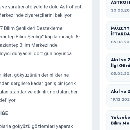
ASTROH
 ve yaratıcı atölyelerle dolu AstroFest,
SAHİPLİ
30.03.2
kezi’nde ziyaretçilerini bekliyor.
MÜZEYYE
 Bilim Şenlikleri Destekleme
İFTARDA
tep Bilim Şenliği” kapılarını açtı. 8-
05.03.20
aziantep Bilim Merkezi’nde
yüleyici dünyasını dört gün boyunca
Akıl ve 
İlgi Gör
05.02.20
ikler; gökyüzünün derinliklerine
dan sergilere kadar geniş bir içerik
Akıl ve 
lan stantlar ve etkinlik noktaları, her
19.12.202
efliyor.
İĞE
Yüksekö
Bilim Me
koplarla gökyüzü gözlemleri yaparak