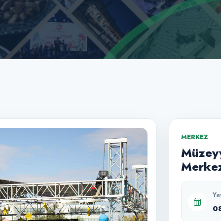
MERKEZ
Müzeyy
Merkez
Ya
0