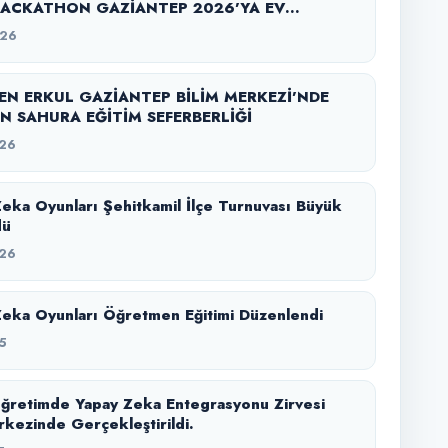
ACKATHON GAZİANTEP 2026’YA EV
Ğİ YAPTI
026
N ERKUL GAZİANTEP BİLİM MERKEZİ’NDE
N SAHURA EĞİTİM SEFERBERLİĞİ
26
Zeka Oyunları Şehitkamil İlçe Turnuvası Büyük
dü
26
Zeka Oyunları Öğretmen Eğitimi Düzenlendi
5
ğretimde Yapay Zeka Entegrasyonu Zirvesi
rkezinde Gerçekleştirildi.