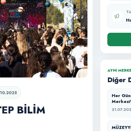
Tü
H
AYNI MERK
Diğer 
.10.2025
Her Gün Bir Keşif: 
Merkezi
EP BİLİM
21.07.20
MÜZEYYE