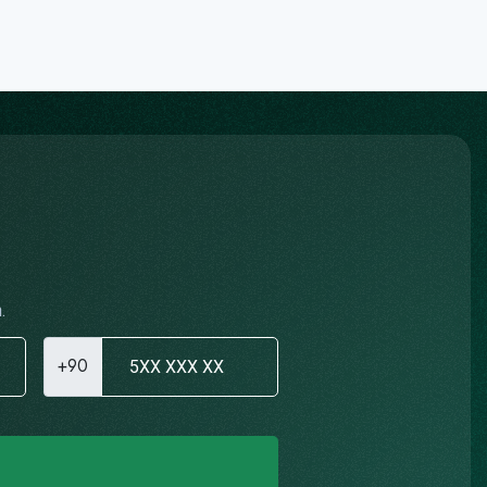
.
+90