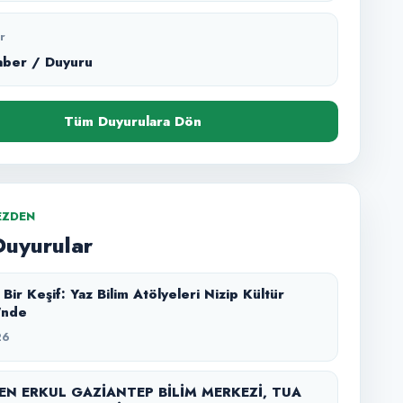
r
aber / Duyuru
Tüm Duyurulara Dön
EZDEN
Duyurular
Yaz Bilim Atölyeleri Nizip Kültür
'nde
26
N ERKUL GAZİANTEP BİLİM MERKEZİ, TUA