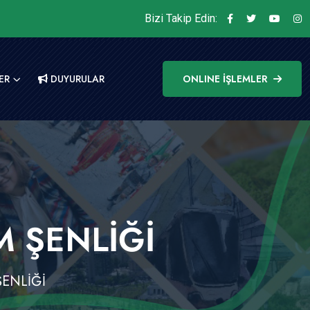
Bizi Takip Edin:
ER
DUYURULAR
ONLINE İŞLEMLER
M ŞENLİĞİ
ŞENLİĞİ