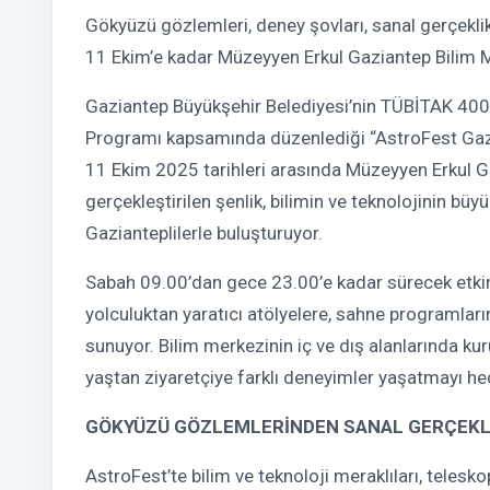
Gökyüzü gözlemleri, deney şovları, sanal gerçeklik
11 Ekim’e kadar Müzeyyen Erkul Gaziantep Bilim Mer
Gaziantep Büyükşehir Belediyesi’nin TÜBİTAK 4007
Programı kapsamında düzenlediği “AstroFest Gazian
11 Ekim 2025 tarihleri arasında Müzeyyen Erkul G
gerçekleştirilen şenlik, bilimin ve teknolojinin bü
Gazianteplilerle buluşturuyor.
Sabah 09.00’dan gece 23.00’e kadar sürecek etkinl
yolculuktan yaratıcı atölyelere, sahne programların
sunuyor. Bilim merkezinin iç ve dış alanlarında kuru
yaştan ziyaretçiye farklı deneyimler yaşatmayı hed
GÖKYÜZÜ GÖZLEMLERİNDEN SANAL GERÇEKL
AstroFest’te bilim ve teknoloji meraklıları, teles