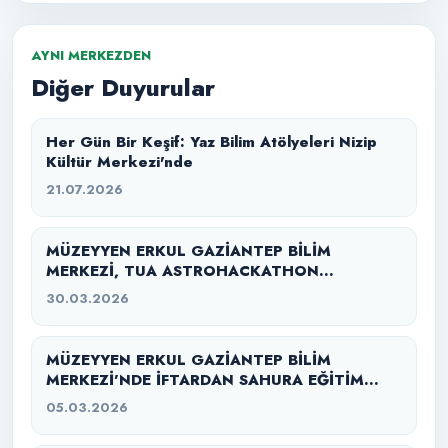
AYNI MERKEZDEN
Diğer Duyurular
Her Gün Bir Keşif: Yaz Bilim Atölyeleri Nizip
Kültür Merkezi'nde
21.07.2026
MÜZEYYEN ERKUL GAZİANTEP BİLİM
MERKEZİ, TUA ASTROHACKATHON
GAZİANTEP 2026’YA EV SAHİPLİĞİ YAPTI
30.03.2026
MÜZEYYEN ERKUL GAZİANTEP BİLİM
MERKEZİ’NDE İFTARDAN SAHURA EĞİTİM
SEFERBERLİĞİ
05.03.2026