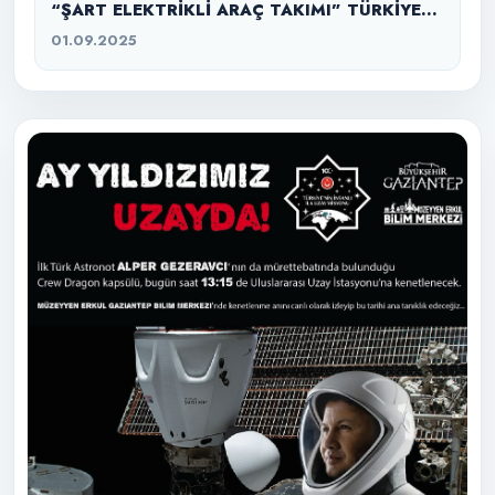
“ŞART ELEKTRİKLİ ARAÇ TAKIMI” TÜRKİYE
ŞAMPİYONU
01.09.2025