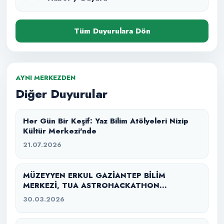
Tüm Duyurulara Dön
AYNI MERKEZDEN
Diğer Duyurular
Her Gün Bir Keşif: Yaz Bilim Atölyeleri Nizip
Kültür Merkezi'nde
21.07.2026
MÜZEYYEN ERKUL GAZİANTEP BİLİM
MERKEZİ, TUA ASTROHACKATHON
GAZİANTEP 2026’YA EV SAHİPLİĞİ YAPTI
30.03.2026