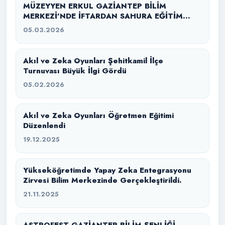
MÜZEYYEN ERKUL GAZİANTEP BİLİM
MERKEZİ’NDE İFTARDAN SAHURA EĞİTİM
SEFERBERLİĞİ
05.03.2026
Akıl ve Zeka Oyunları Şehitkamil İlçe
Turnuvası Büyük İlgi Gördü
05.02.2026
Akıl ve Zeka Oyunları Öğretmen Eğitimi
Düzenlendi
19.12.2025
Yükseköğretimde Yapay Zeka Entegrasyonu
Zirvesi Bilim Merkezinde Gerçekleştirildi.
21.11.2025