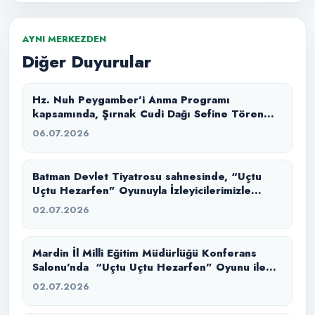
AYNI MERKEZDEN
Diğer Duyurular
Hz. Nuh Peygamber’i Anma Programı
kapsamında, Şırnak Cudi Dağı Sefine Tören
Alanı’nda “Büyük Tufan” masal anlatımı ile
06.07.2026
izleyicilerimizle buluşturduk.
Batman Devlet Tiyatrosu sahnesinde, “Uçtu
Uçtu Hezarfen” Oyunuyla İzleyicilerimizle
Buluştuk.
02.07.2026
Mardin İl Milli Eğitim Müdürlüğü Konferans
Salonu’nda “Uçtu Uçtu Hezarfen” Oyunu ile
İzleyicilerimizle Buluştuk.
02.07.2026