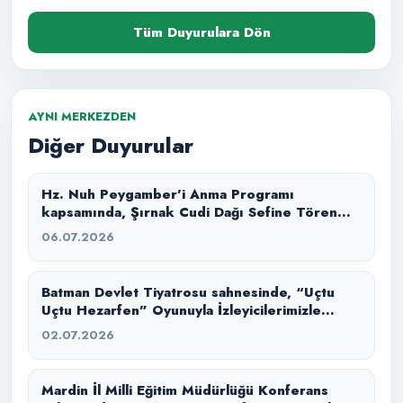
Tüm Duyurulara Dön
AYNI MERKEZDEN
Diğer Duyurular
Hz. Nuh Peygamber’i Anma Programı
kapsamında, Şırnak Cudi Dağı Sefine Tören
Alanı’nda “Büyük Tufan” masal anlatımı ile
06.07.2026
izleyicilerimizle buluşturduk.
Batman Devlet Tiyatrosu sahnesinde, “Uçtu
Uçtu Hezarfen” Oyunuyla İzleyicilerimizle
Buluştuk.
02.07.2026
Mardin İl Milli Eğitim Müdürlüğü Konferans