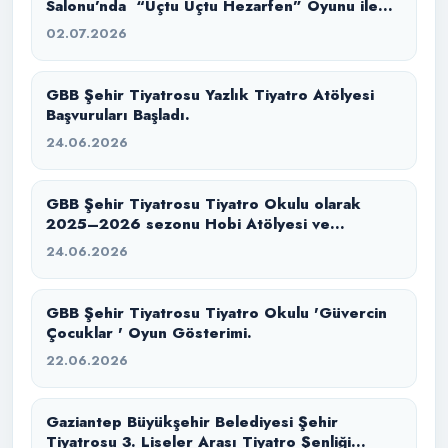
Salonu’nda “Uçtu Uçtu Hezarfen” Oyunu ile
İzleyicilerimizle Buluştuk.
02.07.2026
GBB Şehir Tiyatrosu Yazlık Tiyatro Atölyesi
Başvuruları Başladı.
24.06.2026
GBB Şehir Tiyatrosu Tiyatro Okulu olarak
2025–2026 sezonu Hobi Atölyesi ve
Konservatuvara Hazırlık eğitim sürecimizi
24.06.2026
başarıyla tamamladık.
GBB Şehir Tiyatrosu Tiyatro Okulu 'Güvercin
Çocuklar ' Oyun Gösterimi.
22.06.2026
Gaziantep Büyükşehir Belediyesi Şehir
Tiyatrosu 3. Liseler Arası Tiyatro Şenliği