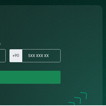
.
+90