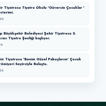
r Tiyatrosu Tiyatro Okulu 'Güvercin Çocuklar '
sterimi.
26
p Büyükşehir Belediyesi Şehir Tiyatrosu 3.
rası Tiyatro Şenliği başlıyor.
26
r Tiyatrosu 'Benim Güzel Pabuçlarım' Çocuk
ömiyeri Seyirciyle Buluştu.
26