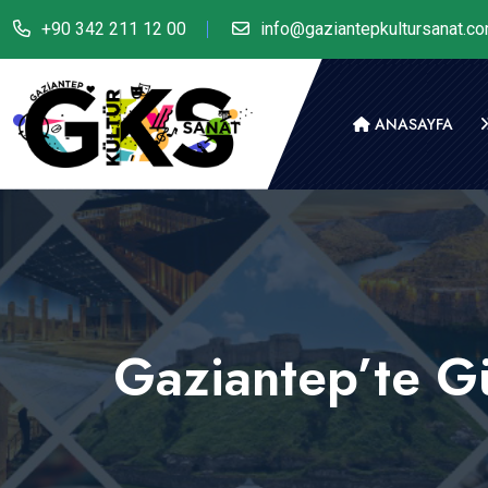
+90 342 211 12 00
info@gaziantepkultursanat.c
ANASAYFA
Gaziantep’te Gü