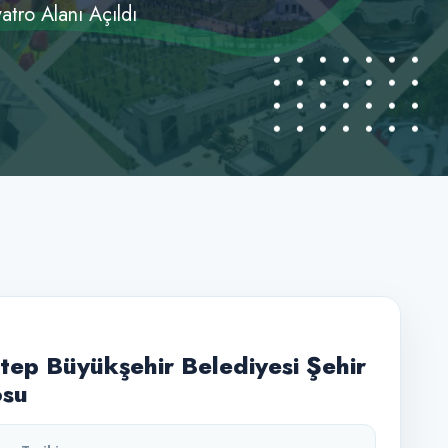
atro Alanı Açıldı
tep Büyükşehir Belediyesi Şehir
osu