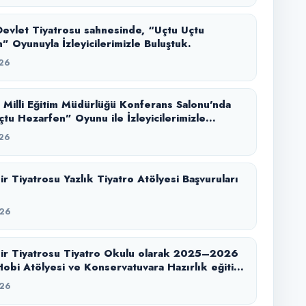
evlet Tiyatrosu sahnesinde, “Uçtu Uçtu
” Oyunuyla İzleyicilerimizle Buluştuk.
26
l Milli Eğitim Müdürlüğü Konferans Salonu’nda
tu Hezarfen” Oyunu ile İzleyicilerimizle
.
26
 Başvuruları
26
ir Tiyatrosu Tiyatro Okulu olarak 2025–2026
obi Atölyesi ve Konservatuvara Hazırlık eğitim
zi başarıyla tamamladık.
26