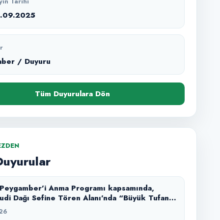
yın Tarihi
9.09.2025
r
aber / Duyuru
Tüm Duyurulara Dön
EZDEN
Duyurular
 Peygamber’i Anma Programı kapsamında,
udi Dağı Sefine Tören Alanı’nda “Büyük Tufan”
atımı ile izleyicilerimizle buluşturduk.
26