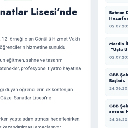
natlar Lisesi’nde
Batman D
Hezarfen
02.07.20
ca 12. örneği olan Gönüllü Hizmet Vakfı
Mardin İ
 öğrencilerin hizmetine sunuldu.
“Uçtu Uç
Buluştuk
02.07.20
nun eğitmen, sahne ve tasarım
etenekler, profesyonel tiyatro hayatına
GBB Şehir Tiyatrosu Yazlık Tiyatro Atölyesi
Başladı.
24.06.20
lgi duyan öğrencilerin ek kontenjan
 Güzel Sanatlar Lisesi’ne
GBB Şeh
sezonu H
sürecimi
 erken yaşta adım atması hedeflenirken,
24.06.20
er kazandırılması amaçlanıyor.