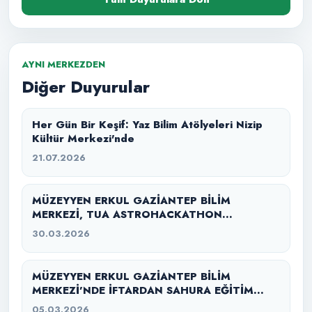
AYNI MERKEZDEN
Diğer Duyurular
Her Gün Bir Keşif: Yaz Bilim Atölyeleri Nizip
Kültür Merkezi'nde
21.07.2026
MÜZEYYEN ERKUL GAZİANTEP BİLİM
MERKEZİ, TUA ASTROHACKATHON
GAZİANTEP 2026’YA EV SAHİPLİĞİ YAPTI
30.03.2026
MÜZEYYEN ERKUL GAZİANTEP BİLİM
MERKEZİ’NDE İFTARDAN SAHURA EĞİTİM
SEFERBERLİĞİ
05.03.2026