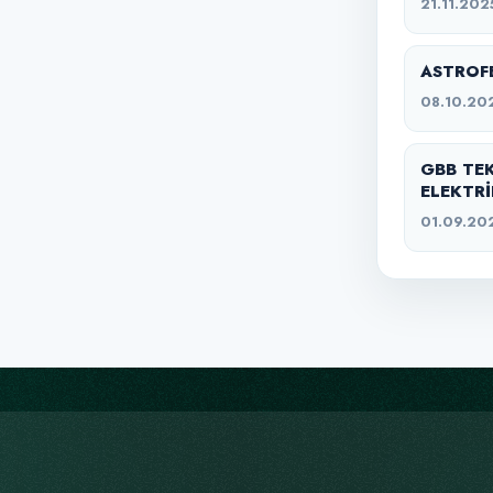
21.11.202
ASTROFE
08.10.20
GBB TE
ELEKTRİ
01.09.20