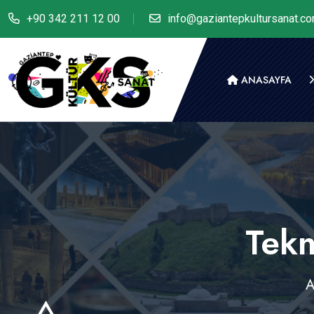
+90 342 211 12 00
info@gaziantepkultursanat.c
ANASAYFA
Tekn
A