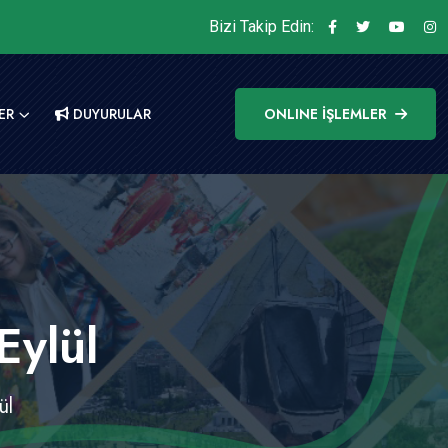
Bizi Takip Edin:
ER
DUYURULAR
ONLINE İŞLEMLER
Eylül
ül