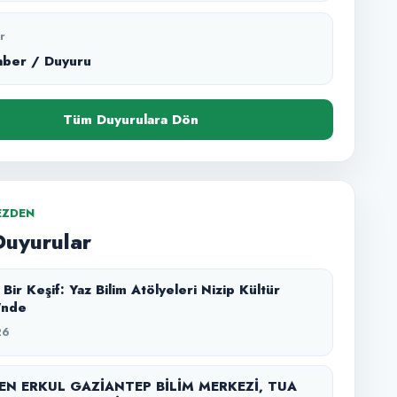
r
aber / Duyuru
Tüm Duyurulara Dön
EZDEN
Duyurular
Yaz Bilim Atölyeleri Nizip Kültür
'nde
26
N ERKUL GAZİANTEP BİLİM MERKEZİ, TUA