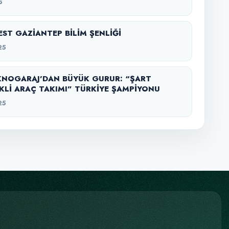
5
ST GAZİANTEP BİLİM ŞENLİĞİ
25
KNOGARAJ’DAN BÜYÜK GURUR: “ŞART
KLİ ARAÇ TAKIMI” TÜRKİYE ŞAMPİYONU
25