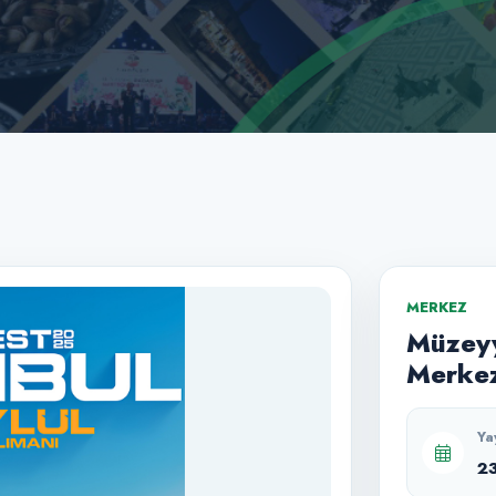
MERKEZ
Müzeyy
Merkez
Ya
2