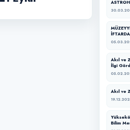
ASTROH
SAHİPLİ
30.03.2
MÜZEYYE
İFTARDA
05.03.20
Akıl ve 
İlgi Gör
05.02.20
Akıl ve 
19.12.202
Yüksekö
Bilim Me