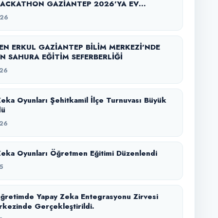
ACKATHON GAZİANTEP 2026’YA EV
Ğİ YAPTI
026
N ERKUL GAZİANTEP BİLİM MERKEZİ’NDE
N SAHURA EĞİTİM SEFERBERLİĞİ
26
Zeka Oyunları Şehitkamil İlçe Turnuvası Büyük
dü
26
Zeka Oyunları Öğretmen Eğitimi Düzenlendi
5
ğretimde Yapay Zeka Entegrasyonu Zirvesi
rkezinde Gerçekleştirildi.