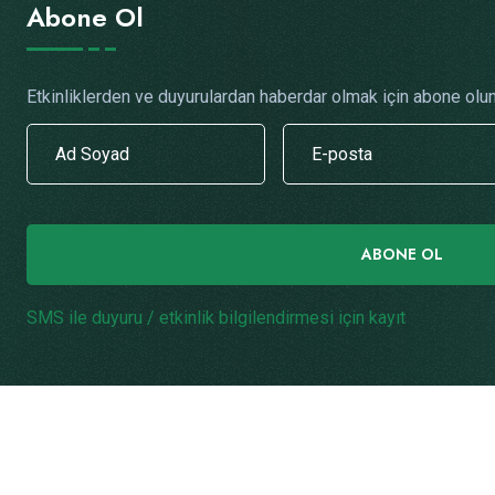
Abone Ol
Etkinliklerden ve duyurulardan haberdar olmak için abone olun
ABONE OL
SMS ile duyuru / etkinlik bilgilendirmesi için kayıt
.