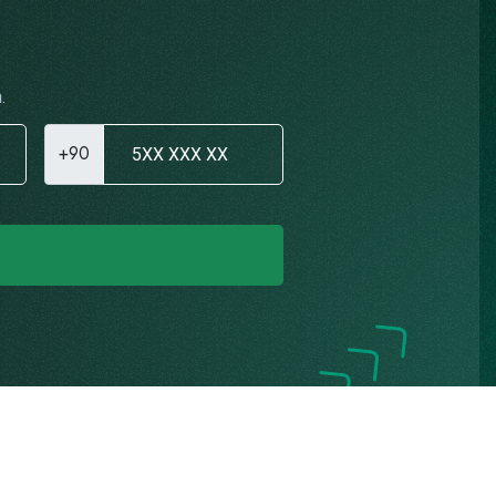
.
+90
Gizlilik Politikası
K.V.K.K. Aydınlatma Metni