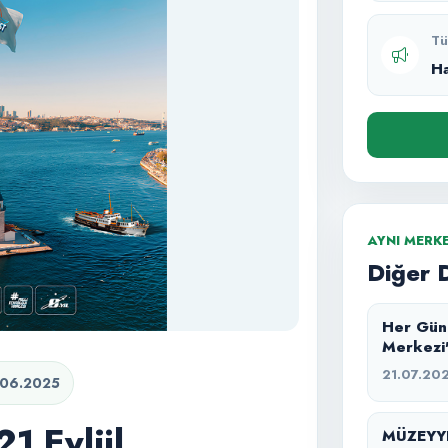
Tü
H
AYNI MERK
Diğer 
Her Gün Bir Keşif: 
Merkezi
21.07.20
.06.2025
21 Eylül
MÜZEYYE