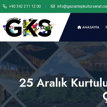
+90 342 211 12 00
info@gaziantepkultursanat.c
ANASAYFA
25 Aralık Kurtul