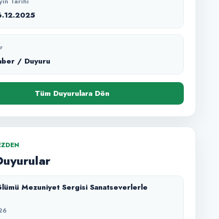
yın Tarihi
6.12.2025
r
aber / Duyuru
Tüm Duyurulara Dön
EZDEN
Duyurular
lümü Mezuniyet Sergisi Sanatseverlerle
26