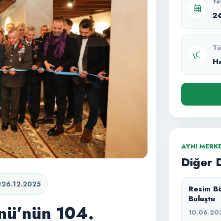
Ya
2
Tü
H
AYNI MERK
Diğer 
26.12.2025
Resim Bö
Buluştu
nü’nün 104.
10.06.20