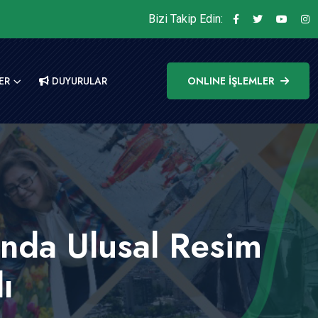
Bizi Takip Edin:
ER
DUYURULAR
ONLINE İŞLEMLER
ında Ulusal Resim
ı