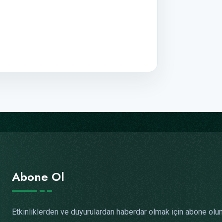
Abone Ol
Etkinliklerden ve duyurulardan haberdar olmak için abone olun