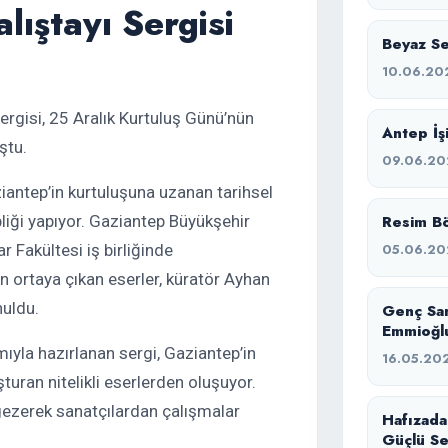
lıştayı Sergisi
Beyaz Ses
10.06.20
ergisi, 25 Aralık Kurtuluş Günü’nün
Antep İşi
ştu.
09.06.20
antep’in kurtuluşuna uzanan tarihsel
pliği yapıyor. Gaziantep Büyükşehir
Resim Bö
r Fakültesi iş birliğinde
05.06.20
an ortaya çıkan eserler, küratör Ayhan
nuldu.
Genç Sa
Emmioğlu
ımıyla hazırlanan sergi, Gaziantep’in
16.05.20
uşturan nitelikli eserlerden oluşuyor.
i gezerek sanatçılardan çalışmalar
Hafızada
Güçlü Se