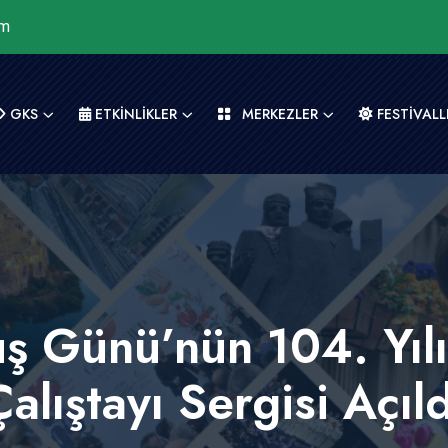
om
GKS
ETKİNLİKLER
MERKEZLER
FESTİVALL
uş Günü’nün 104. Yıl
Çalıştayı Sergisi Açıld