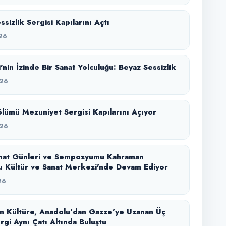
sizlik Sergisi Kapılarını Açtı
26
'nin İzinde Bir Sanat Yolculuğu: Beyaz Sessizlik
26
lümü Mezuniyet Sergisi Kapılarını Açıyor
26
nat Günleri ve Sempozyumu Kahraman
 Kültür ve Sanat Merkezi'nde Devam Ediyor
26
n Kültüre, Anadolu’dan Gazze’ye Uzanan Üç
rgi Aynı Çatı Altında Buluştu