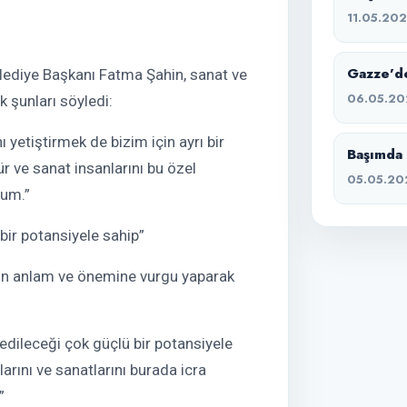
11.05.20
Gazze’de
lediye Başkanı Fatma Şahin, sanat ve
06.05.20
k şunları söyledi:
 yetiştirmek de bizim için ayrı bir
Başımda 
r ve sanat insanlarını bu özel
05.05.20
rum.”
 bir potansiyele sahip”
inin anlam ve önemine vurgu yaparak
 edileceği çok güçlü bir potansiyele
arını ve sanatlarını burada icra
”