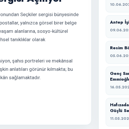
10.06.20
iyonundan Seçkiler sergisi bünyesinde
Antep İşi
ostallar, yalnızca görsel birer belge
09.06.20
yaşam alanlarına, sosyo-kültürel
hsel tanıklıklar olarak
Resim Bö
05.06.20
ksiyon, şahıs portreleri ve mekânsal
kin anlatıları görünür kılmakta; bu
Genç Sa
imkân sağlamaktadır.
Emmioğlu
16.05.20
Hafızada
Güçlü Se
11.05.20