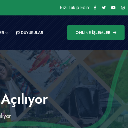
Bizi Takip Edin:
ER
DUYURULAR
ONLINE İŞLEMLER
Açılıyor
lıyor