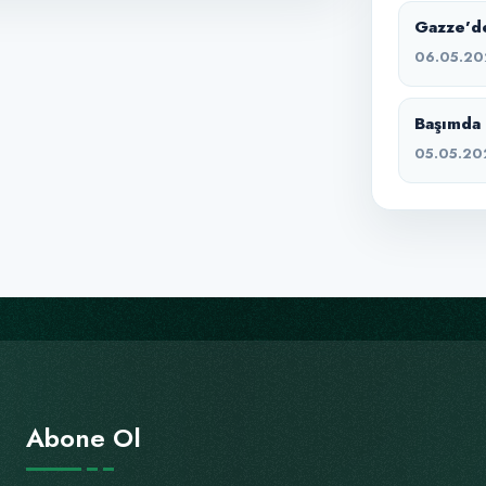
Gazze’de
06.05.20
Başımda 
05.05.20
Abone Ol