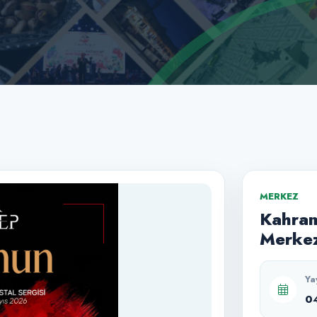
MERKEZ
Kahram
Merkez
Ya
0