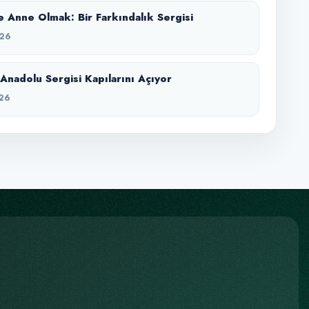
 Anne Olmak: Bir Farkındalık Sergisi
26
Anadolu Sergisi Kapılarını Açıyor
26