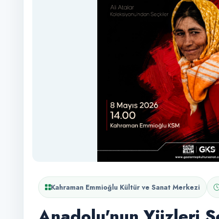
Kahraman Emmioğlu Kültür ve Sanat Merkezi
Anadolu'nun Yüzleri Se