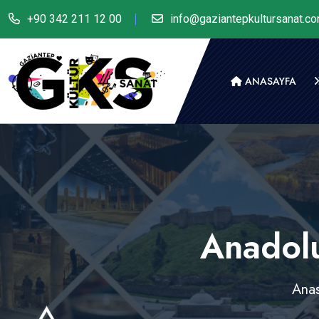
+90 342 211 12 00
info@gaziantepkultursanat.c
ANASAYFA
Anadolu
Anas