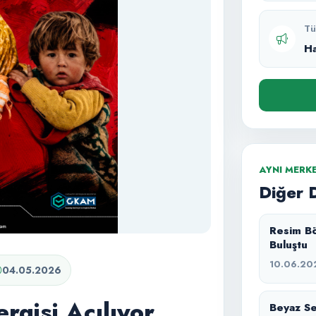
Tü
H
AYNI MERK
Diğer 
Resim Bö
Buluştu
10.06.20
04.05.2026
rgisi Açılıyor
Beyaz Ses