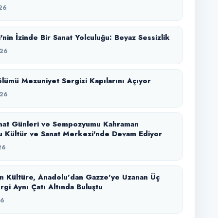
26
'nin İzinde Bir Sanat Yolculuğu: Beyaz Sessizlik
26
lümü Mezuniyet Sergisi Kapılarını Açıyor
26
nat Günleri ve Sempozyumu Kahraman
 Kültür ve Sanat Merkezi'nde Devam Ediyor
26
n Kültüre, Anadolu’dan Gazze’ye Uzanan Üç
rgi Aynı Çatı Altında Buluştu
26