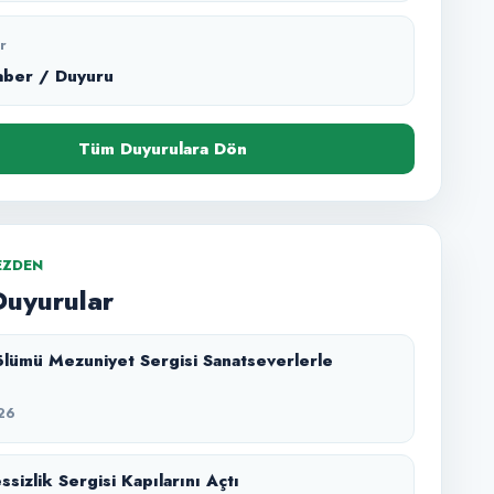
r
aber / Duyuru
Tüm Duyurulara Dön
EZDEN
Duyurular
lümü Mezuniyet Sergisi Sanatseverlerle
26
sizlik Sergisi Kapılarını Açtı