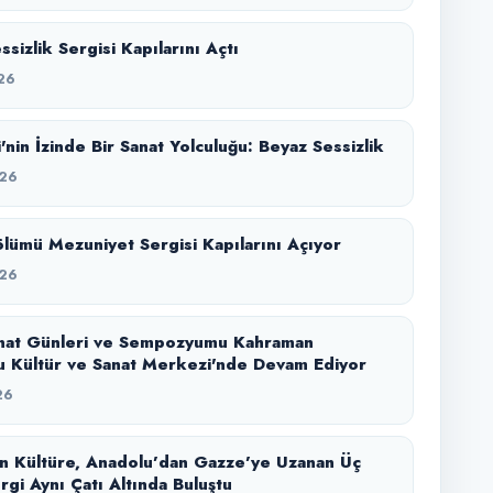
sizlik Sergisi Kapılarını Açtı
26
'nin İzinde Bir Sanat Yolculuğu: Beyaz Sessizlik
26
lümü Mezuniyet Sergisi Kapılarını Açıyor
26
nat Günleri ve Sempozyumu Kahraman
 Kültür ve Sanat Merkezi'nde Devam Ediyor
26
n Kültüre, Anadolu’dan Gazze’ye Uzanan Üç
rgi Aynı Çatı Altında Buluştu