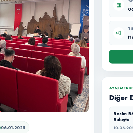
Ya
0
Tü
H
AYNI MERK
Diğer 
Resim Bö
Buluştu
06.01.2025
10.06.20