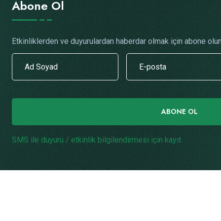
Abone Ol
Etkinliklerden ve duyurulardan haberdar olmak için abone olun
ABONE OL
SMS ile duyuru / etkinlik bilgilendirmesi için kayıt
.