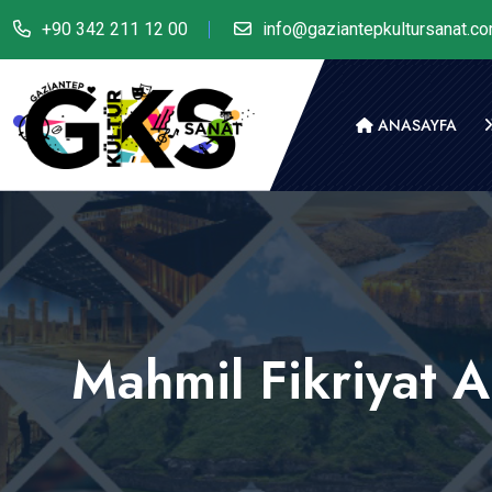
+90 342 211 12 00
info@gaziantepkultursanat.c
ANASAYFA
Mahmil Fikriyat A