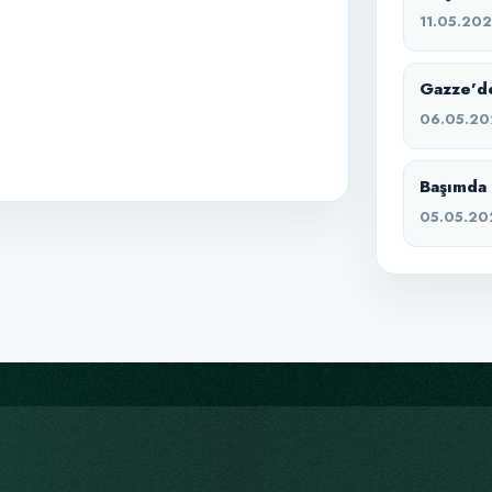
11.05.20
Gazze’de
06.05.20
Başımda 
05.05.20