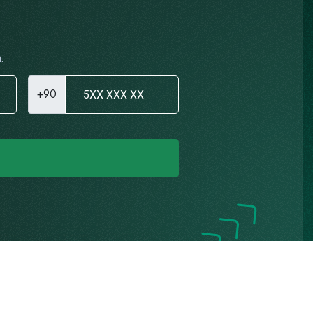
.
+90
Gizlilik Politikası
K.V.K.K. Aydınlatma Metni