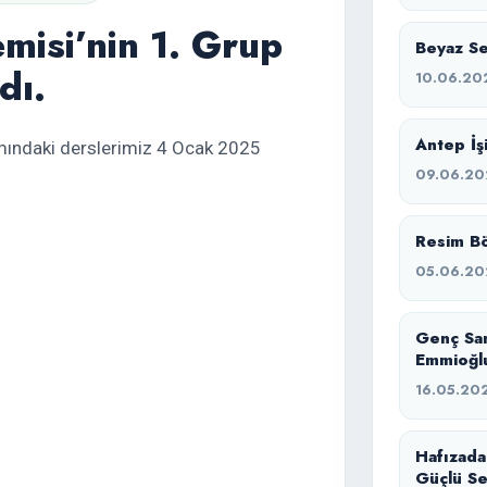
misi’nin 1. Grup
Beyaz Ses
dı.
10.06.20
Antep İşi
amındaki derslerimiz 4 Ocak 2025
09.06.20
Resim Bö
05.06.20
Genç Sa
Emmioğlu
16.05.20
Hafızada
Güçlü Se