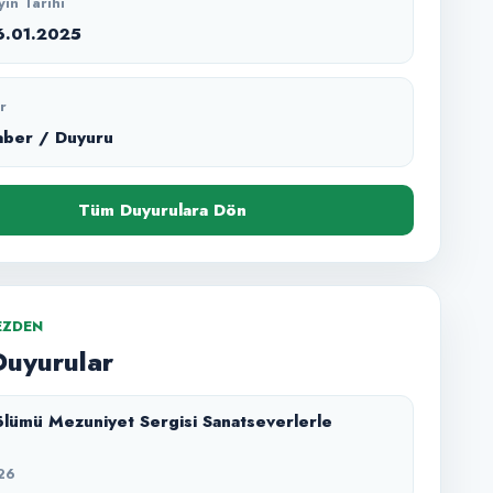
yın Tarihi
6.01.2025
r
aber / Duyuru
Tüm Duyurulara Dön
EZDEN
Duyurular
lümü Mezuniyet Sergisi Sanatseverlerle
26