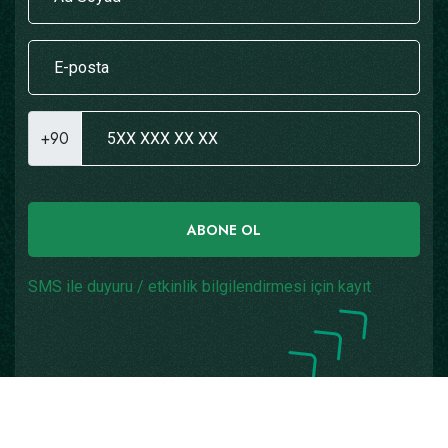
+90
ABONE OL
SMS ile duyuru / etkinlik bilgilendirmesi için kayıt
Copyright © 2026
Yazılım: Teknogaraj
Tüm Hakları
Saklıdır.