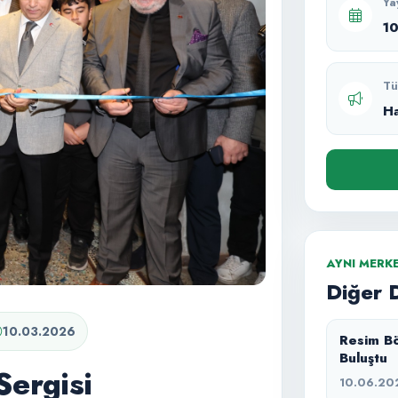
Ya
1
Tü
H
AYNI MERK
Diğer 
10.03.2026
Resim Bö
Buluştu
ergisi
10.06.20