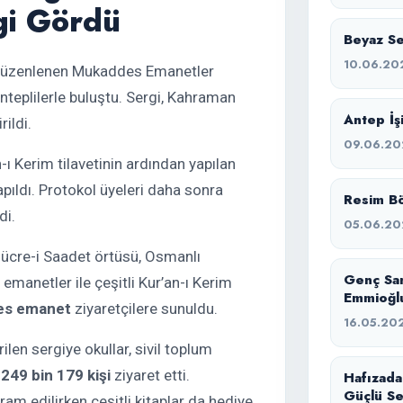
gi Gördü
Beyaz Ses
10.06.20
e düzenlenen Mukaddes Emanetler
nteplilerle buluştu. Sergi, Kahraman
Antep İşi
ildi.
09.06.20
-ı Kerim tilavetinin ardından yapılan
apıldı. Protokol üyeleri daha sonra
Resim Bö
di.
05.06.20
, Hücre-i Saadet örtüsü, Osmanlı
Genç Sa
 emanetler ile çeşitli Kur’an-ı Kerim
Emmioğlu
es emanet
ziyaretçilere sunuldu.
16.05.20
en sergiye okullar, sivil toplum
a
249 bin 179 kişi
ziyaret etti.
Hafızada
Güçlü Se
kram edilirken çeşitli kitaplar da hediye