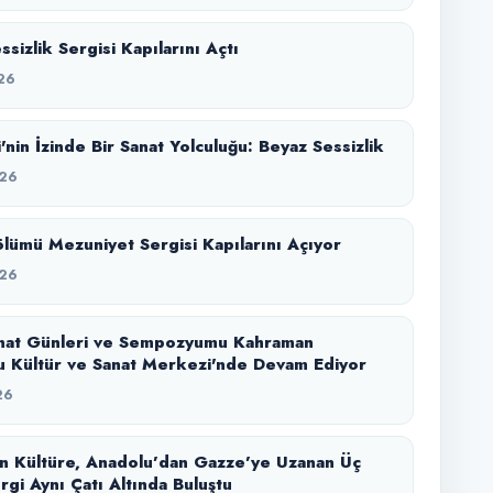
sizlik Sergisi Kapılarını Açtı
26
'nin İzinde Bir Sanat Yolculuğu: Beyaz Sessizlik
26
lümü Mezuniyet Sergisi Kapılarını Açıyor
26
nat Günleri ve Sempozyumu Kahraman
 Kültür ve Sanat Merkezi'nde Devam Ediyor
26
n Kültüre, Anadolu’dan Gazze’ye Uzanan Üç
rgi Aynı Çatı Altında Buluştu