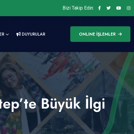
Bizi Takip Edin:
ER
DUYURULAR
ONLINE İŞLEMLER
ep’te Büyük İlgi