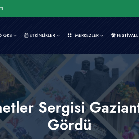
om
GKS
ETKİNLİKLER
MERKEZLER
FESTİVALL
ler Sergisi Gaziant
Gördü