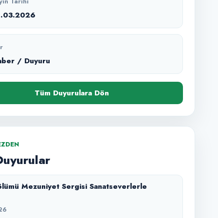
yın Tarihi
0.03.2026
r
aber / Duyuru
Tüm Duyurulara Dön
EZDEN
Duyurular
lümü Mezuniyet Sergisi Sanatseverlerle
26