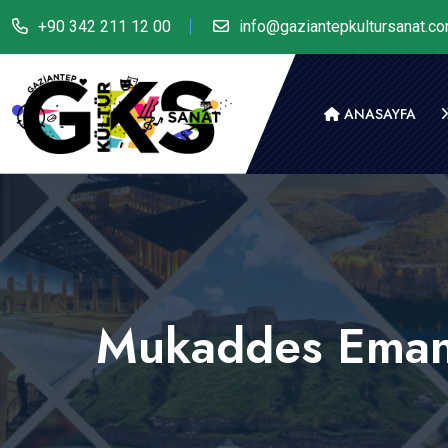
+90 342 211 12 00
info@gaziantepkultursanat.c
ANASAYFA
Mukaddes Emanet