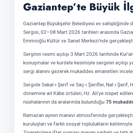
Gaziantep’te Büyük İl
Gaziantep Büyükşehir Belediyesi ev sahipliğind
Sergisi, 02–08 Mart 2026 tarihleri arasında Gazia
Emmioğlu Kültür ve Sanat Merkezi’nde gerçekleştir
Serginin resmi açılışı 3 Mart 2026 tarihinde Kur’an
konuşmalar ve kurdele kesimiyle serginin açılışı y
sergi alanını gezerek mukaddes emanetleri incele
Sergide Sakal-ı Şerif ve Saç-ı Şerifler, Nal-ı Şerif
dönemine ait Kâbe örtüleri, Hz. Ali’ye nispet edilen
nüshalarının da aralarında bulunduğu
75 mukadd
Ramazan ayının manevi atmosferinde gerçekleştiril
kuruluşları ve farklı sosyal toplulukların katılımıyl
Ziyaretçilere iftar sonrası meyan şerbeti ve tatlı i