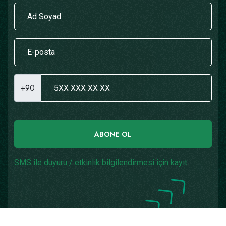
+90
ABONE OL
SMS ile duyuru / etkinlik bilgilendirmesi için kayıt