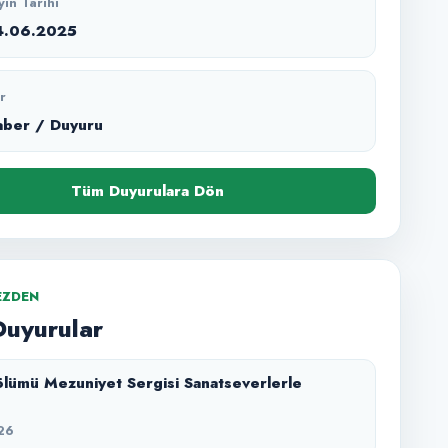
yın Tarihi
4.06.2025
r
aber / Duyuru
Tüm Duyurulara Dön
EZDEN
Duyurular
lümü Mezuniyet Sergisi Sanatseverlerle
26