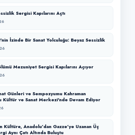
sizlik Sergisi Kapılarını Açtı
26
'nin İzinde Bir Sanat Yolculuğu: Beyaz Sessizlik
26
lümü Mezuniyet Sergisi Kapılarını Açıyor
26
nat Günleri ve Sempozyumu Kahraman
 Kültür ve Sanat Merkezi'nde Devam Ediyor
26
n Kültüre, Anadolu’dan Gazze’ye Uzanan Üç
rgi Aynı Çatı Altında Buluştu