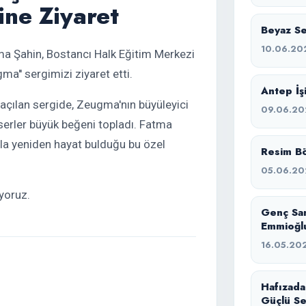
ine Ziyaret
Beyaz Ses
10.06.20
a Şahin, Bostancı Halk Eğitim Merkezi
ma'' sergimizi ziyaret etti.
Antep İşi
çılan sergide, Zeugma'nın büyüleyici
09.06.20
serler büyük beğeni topladı. Fatma
rla yeniden hayat bulduğu bu özel
Resim Bö
05.06.20
iyoruz.
Genç Sa
Emmioğlu
16.05.20
Hafızada
Güçlü Se