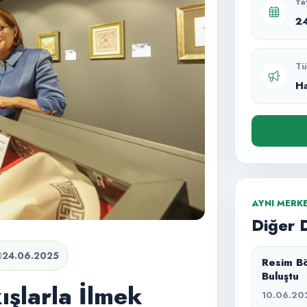
Ya
2
Tü
H
AYNI MERK
Diğer 
24.06.2025
Resim Bö
Buluştu
ışlarla İlmek
10.06.20