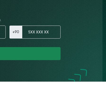
.
+90
Gizlilik Politikası
K.V.K.K. Aydınlatma Metni