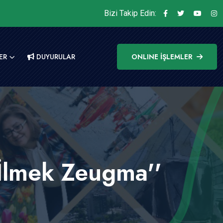
Bizi Takip Edin:
ER
DUYURULAR
ONLINE İŞLEMLER
 İlmek Zeugma''