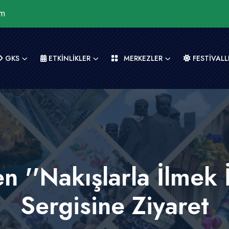
om
GKS
ETKİNLİKLER
MERKEZLER
FESTİVALL
n ''Nakışlarla İlmek
Sergisine Ziyaret