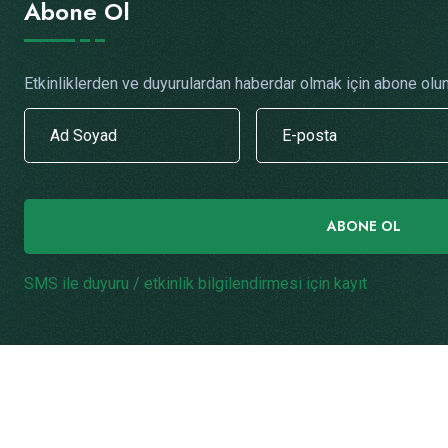
Abone Ol
Etkinliklerden ve duyurulardan haberdar olmak için abone olun
ABONE OL
SMS ile duyuru / etkinlik bilgilendirmesi için kayıt
.