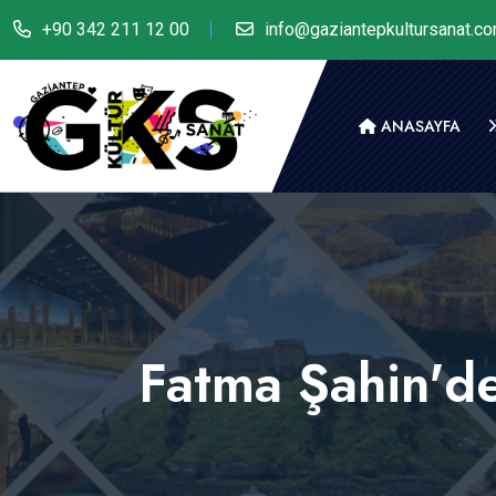
+90 342 211 12 00
info@gaziantepkultursanat.c
ANASAYFA
Fatma Şahin'de