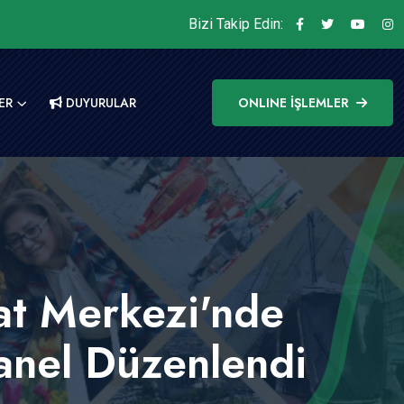
Bizi Takip Edin:
ER
DUYURULAR
ONLINE İŞLEMLER
at Merkezi'nde
Panel Düzenlendi