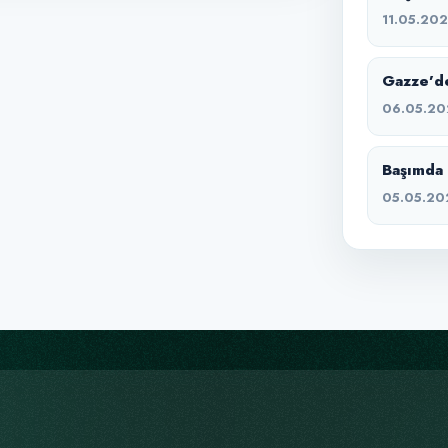
11.05.20
Gazze’de
06.05.20
Başımda 
05.05.20