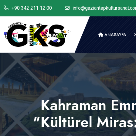
+90 342 211 12 00
info@gaziantepkultursanat.c
ANASAYFA
Kahraman Emmi
"Kültürel Miras