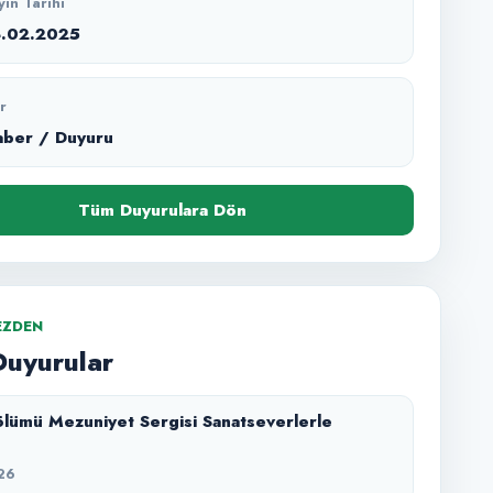
yın Tarihi
4.02.2025
r
aber / Duyuru
Tüm Duyurulara Dön
EZDEN
Duyurular
lümü Mezuniyet Sergisi Sanatseverlerle
26