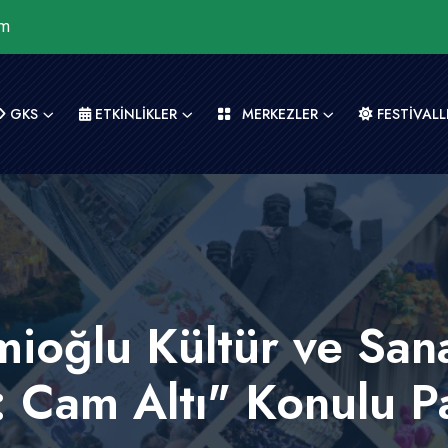
om
GKS
ETKİNLİKLER
MERKEZLER
FESTİVALL
oğlu Kültür ve San
: Cam Altı" Konulu 