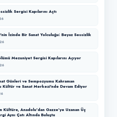
sizlik Sergisi Kapılarını Açtı
26
'nin İzinde Bir Sanat Yolculuğu: Beyaz Sessizlik
26
lümü Mezuniyet Sergisi Kapılarını Açıyor
26
nat Günleri ve Sempozyumu Kahraman
 Kültür ve Sanat Merkezi'nde Devam Ediyor
26
n Kültüre, Anadolu’dan Gazze’ye Uzanan Üç
rgi Aynı Çatı Altında Buluştu