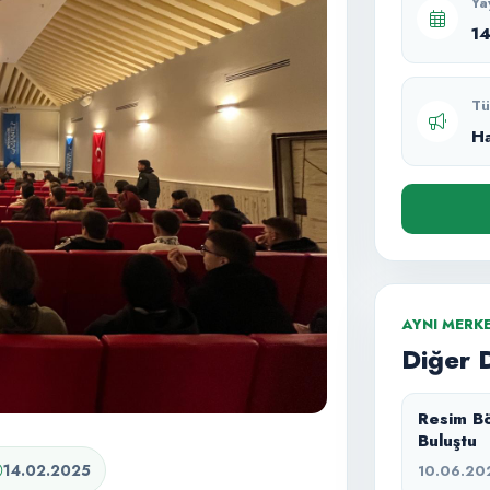
Ya
1
Tü
H
AYNI MERK
Diğer 
Resim Bö
Buluştu
14.02.2025
10.06.20