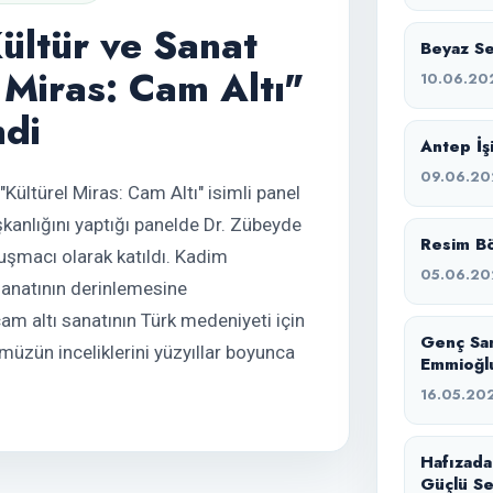
ltür ve Sanat
Beyaz Ses
 Miras: Cam Altı"
10.06.20
ndi
Antep İşi
09.06.20
ültürel Miras: Cam Altı" isimli panel
şkanlığını yaptığı panelde Dr. Zübeyde
Resim Bö
şmacı olarak katıldı. Kadim
05.06.20
sanatının derinlemesine
cam altı sanatının Türk medeniyeti için
Genç Sa
ümüzün inceliklerini yüzyıllar boyunca
Emmioğlu
16.05.20
Hafızada
Güçlü Se