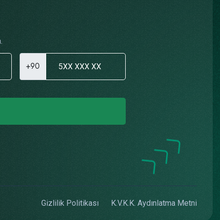
.
+90
Gizlilik Politikası
K.V.K.K. Aydınlatma Metni