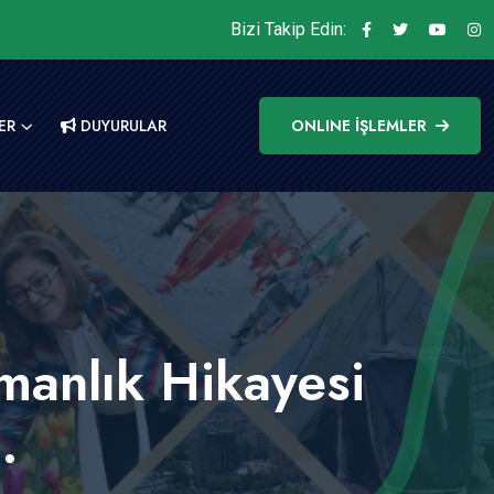
Bizi Takip Edin:
ER
DUYURULAR
ONLINE İŞLEMLER
manlık Hikayesi
.