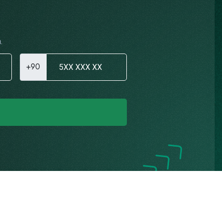
.
+90
Gizlilik Politikası
K.V.K.K. Aydınlatma Metni