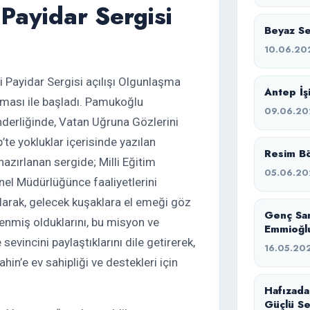
Payidar Sergisi
Beyaz Ses
10.06.20
 Payidar Sergisi açılışı Olgunlaşma
Antep İşi
ası ile başladı. Pamukoğlu
09.06.20
erliğinde, Vatan Uğruna Gözlerini
e yokluklar içerisinde yazılan
Resim Bö
zırlanan sergide; Milli Eğitim
05.06.20
nel Müdürlüğünce faaliyetlerini
larak, gelecek kuşaklara el emeği göz
Genç Sa
enmiş olduklarını, bu misyon ve
Emmioğlu
sevincini paylaştıklarını dile getirerek,
16.05.20
n’e ev sahipliği ve destekleri için
Hafızada
Güçlü Se