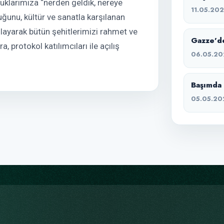
ocuklarımıza “nerden geldik, nereye
11.05.20
ğunu, kültür ve sanatla karşılanan
layarak bütün şehitlerimizi rahmet ve
Gazze’de
protokol katılımcıları ile açılış
06.05.20
Başımda 
05.05.20