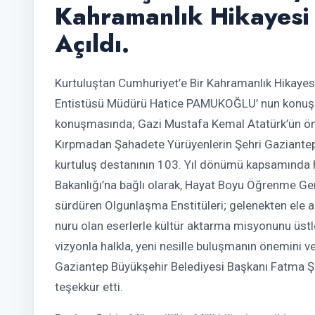
Kahramanlık Hikayesi 
Açıldı.
Kurtuluştan Cumhuriyet’e Bir Kahramanlık Hikayesi
Entistüsü Müdürü Hatice PAMUKOĞLU’ nun konuşm
konuşmasında; Gazi Mustafa Kemal Atatürk’ün önd
Kırpmadan Şahadete Yürüyenlerin Şehri Gaziantep’t
kurtuluş destanının 103. Yıl dönümü kapsamında ha
Bakanlığı’na bağlı olarak, Hayat Boyu Öğrenme Ge
sürdüren Olgunlaşma Enstitüleri; gelenekten ele a
nuru olan eserlerle kültür aktarma misyonunu üstl
vizyonla halkla, yeni nesille buluşmanın önemini ve 
Gaziantep Büyükşehir Belediyesi Başkanı Fatma Şahi
teşekkür etti.