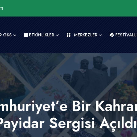
om
GKS
ETKİNLİKLER
MERKEZLER
FESTİVALL
mhuriyet’e Bir Kahra
Payidar Sergisi Açıldı