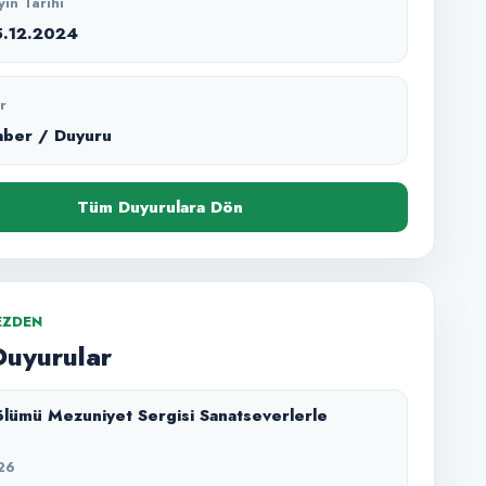
yın Tarihi
5.12.2024
r
aber / Duyuru
Tüm Duyurulara Dön
EZDEN
Duyurular
lümü Mezuniyet Sergisi Sanatseverlerle
26