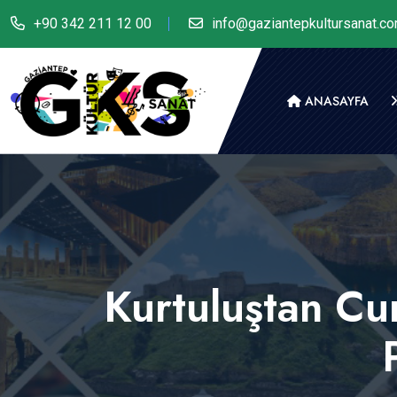
+90 342 211 12 00
info@gaziantepkultursanat.c
ANASAYFA
Kurtuluştan Cu