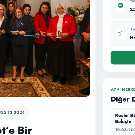
Ya
2
Tü
H
AYNI MERK
Diğer 
25.12.2024
Resim Bö
Buluştu
t’e Bir
10.06.20