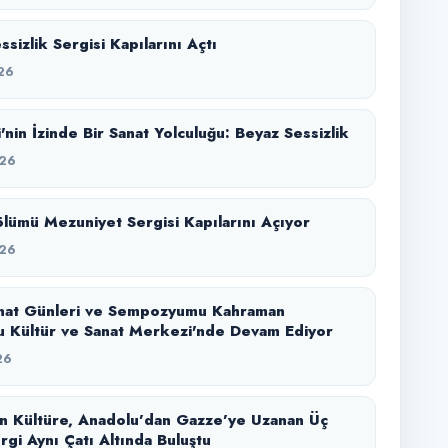
sizlik Sergisi Kapılarını Açtı
26
'nin İzinde Bir Sanat Yolculuğu: Beyaz Sessizlik
26
lümü Mezuniyet Sergisi Kapılarını Açıyor
26
nat Günleri ve Sempozyumu Kahraman
 Kültür ve Sanat Merkezi'nde Devam Ediyor
26
n Kültüre, Anadolu’dan Gazze’ye Uzanan Üç
rgi Aynı Çatı Altında Buluştu