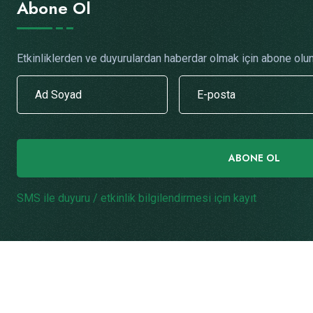
Abone Ol
Etkinliklerden ve duyurulardan haberdar olmak için abone olun
ABONE OL
SMS ile duyuru / etkinlik bilgilendirmesi için kayıt
.